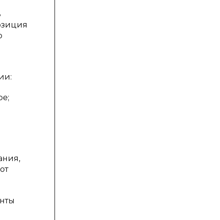
ь
озиция
о
ии:
ре;
ания,
от
анты