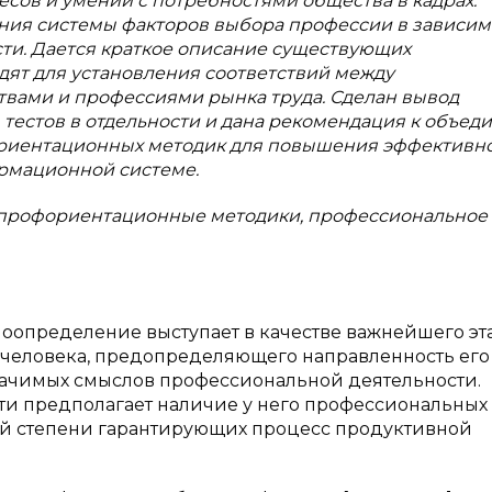
есов и
умений с
потребностями общества в
кадрах.
ния системы факторов выбора профессии в
зависим
ти. Дается краткое описание существующих
ят для установления соответствий между
твами и
профессиями рынка труда. Сделан вывод
тестов в
отдельности и
дана рекомендация к
объед
риентационных методик для повышения эффективн
рмационной системе.
 профориентационные методики, профессиональное
определение выступает в качестве важнейшего эт
человека, предопределяющего направленность его
начимых смыслов профессиональной деятельности.
и предполагает наличие у него профессиональных
ной степени гарантирующих процесс продуктивной