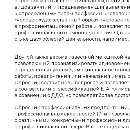
опросник из 20 альтернативных суждений, в 
видов занятий, и предназначен для выявлен
к определенным типам профессий: «человек-з
«человек-художественный образ», «человек-те
в профориентационной работе и позволяет по
профессионального самоопределения. Однако
стыке двух областей деятельности, например
Другой также весьма известной методикой яв
позволяющий проанализировать одновремен
определенных умений, эмоциональное отнош
работы, предпочтения или нежелания иметь 
Опросник состоит из 50 вопросов и позволя
в соответствии с классификацией Е. А. Клим
в сравнении с ДДО, но позволяет более дос
Опросник профессиональных предпочтений Дж
профессиональных склонностей [7] и позволяе
с различными конкретными профессиями для 
в профессиональной сфере. В тесте содержат