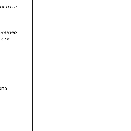
ости от
инению
ости
апа