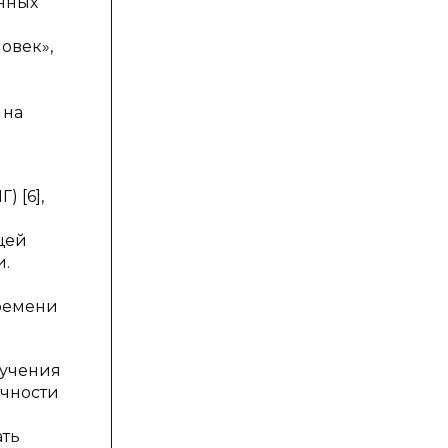
енных
овек»,
 на
 [6],
щей
и.
времени
зучения
ичности
ать