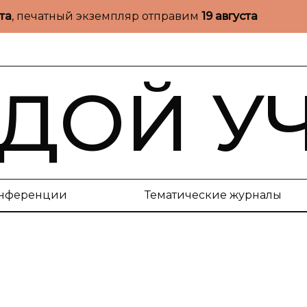
ста
, печатный экземпляр отправим
19 августа
ДОЙ У
нференции
Тематические журналы