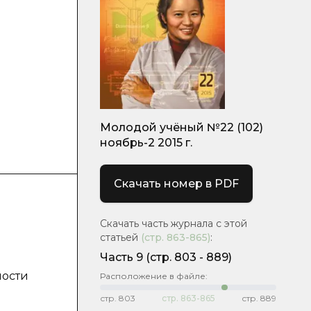
Молодой учёный №22 (102)
ноябрь-2 2015 г.
Скачать номер в PDF
Скачать часть журнала с этой
статьей
(стр.
863-865
)
:
е
Часть 9
(cтр. 803 - 889)
мости
Расположение в файле:
стр.
803
стр.
863-865
стр.
889