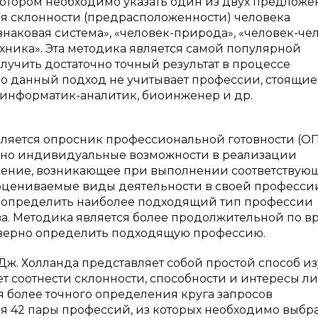
котором необходимо указать один из двух предлож
ия склонности (предрасположенности) человека
наковая система», «человек-природа», «человек-чел
хника». Эта методика является самой популярной
лучить достаточно точный результат в процессе
 данный подход не учитывает профессии, стоящие
, информатик-аналитик, биоинженер и др.
ляется опросник профессиональной готовности (ОПГ)
но индивидуальные возможности в реализации
ение, возникающее при выполнении соответствую
оцениваемые виды деятельности в своей професси
ет определить наиболее подходящий тип профессии
ова. Методика является более продолжительной по 
товерно определить подходящую профессию.
. Холланда представляет собой простой способ и
т соотнести склонности, способности и интересы л
более точного определения круга запросов
ся 42 пары профессий, из которых необходимо выбр