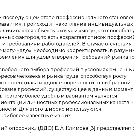
м последующем этапе профессионального становле
оразвития, происходит накопление индивидуальных
личиваются объекты «хочу» и «могу», что способств
ых факторов, то есть возрастает список професси
и требованиям работодателей. В случае отсутствия
могу-надо», необходимо корректировать, в разумн
ремления для удовлетворения требований рынка тр
свободного выбора профессий в условиях рыночны
есов человека и рынка труда, способствуя росту
го потенциала и удовлетворенности от выбранной
ообразие профессий, существующее в данный момент
ля, поэтому более удобным вариантом является
риентации личностных профессиональных качеств н
ьности. Для этого широко используются
аиболее известные из них.
 опросник» (ДДО) Е. А. Климова [3] представляет 