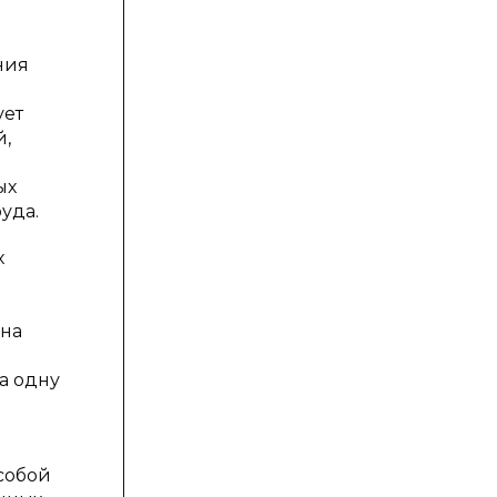
ния
ует
й,
ых
уда.
х
 на
а одну
собой