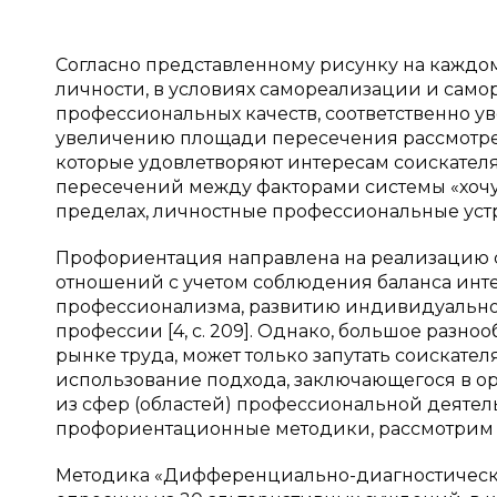
Согласно представленному рисунку на каждо
личности, в условиях самореализации и сам
профессиональных качеств, соответственно уве
увеличению площади пересечения рассмотренн
которые удовлетворяют интересам соискателя 
пересечений между факторами системы «хочу-
пределах, личностные профессиональные уст
Профориентация направлена на реализацию 
отношений с учетом соблюдения баланса интер
профессионализма, развитию индивидуально
профессии [4, c. 209]. Однако, большое разн
рынке труда, может только запутать соискате
использование подхода, заключающегося в о
из сфер (областей) профессиональной деятел
профориентационные методики, рассмотрим н
Методика «Дифференциально-диагностический