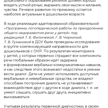
дошкольного образования ребенок должен хорошо
владеть устной речью, выражать свои мысли и желания,
чувства. Речевое развитие по-прежнему остается
наиболее актуальным в дошкольном возрасте.
В ходе реализации адаптированной образовательной
«Программы логопедической работы по преодолению
общего недоразвития речи у
детей» под
редакцией
Т.
Б.
Филичевой, Г.
В.
Чиркиной,
Т.
В.
Тумановой
в ДОУ были проведены исследования
в группе компенсирующей направленности для
дошкольников с ОНР. По результатам мониторинга
у детей, у которых первично страдают все компоненты
речи глобальным образом идёт задержка
в формировании вербально-коммуникативных навыков,
и как следствие этого возникают недостатки в умении
вести диалог. Дети не умеют использовать доступные
вербальные и невербальные средства, не владеют
способами построения диалога, не устанавливают
взаимодействия друг с другом в ходе диалога, т. е. не
умеют слышать, слушать друг друга, инициативно
высказываться.
Учитывая результаты первичной диагностики, в своём