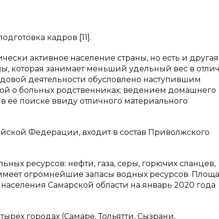
дготовка кадров [11].
чески активное население страны, но есть и другая
ы, которая занимает меньший удельный вес в отлич
удовой деятельности обусловлено наступившим
той о больных родственниках; ведением домашнего
 в её поиске ввиду отличного материального
ийской Федерации, входит в состав Приволжского
ных ресурсов: нефти, газа, серы, горючих сланцев,
 имеет огромнейшие запасы водных ресурсов. Площ
 населения Самарской области на январь 2020 года
ырех городах (Самаре, Тольятти, Сызрани,