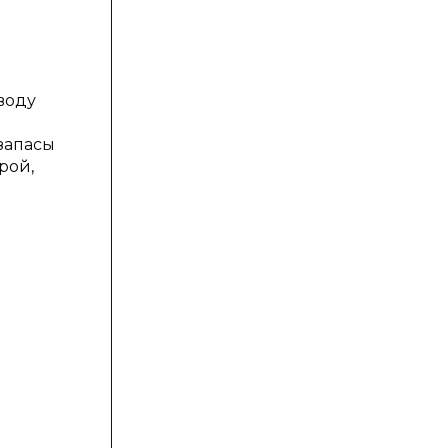
воду
запасы
рой,