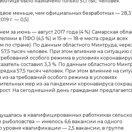
работице было назначено только 51,1 тыс. человек.
двое меньше, чем официальных безработных — 28,3 
19 г. — 0,5)
ем за июнь — август 2017 года (4 %) Самарская обла
лями в ПФО (4,5 %) и 15-е — 18-е места среди всех
 по стране). По данным областного Минтруда, чере
 57,5 тысяч человек. При этом влияние на ситуацию 
 требований особого режима в условиях коронавирус
казатель составил 3,3 %. По данным областного Минт
орядка 57,5 тысяч человек. При этом влияние на сит
 из-за требований особого режима в условиях
ичительных мер из-за пандемии коронавируса сокр
рост. На сегодняшний день гражданам предлагаетс
щущалась в квалифицированных работниках сельско
и рыболовства — имелось 6,6 вакансии на одного
о уровня квалификации — 2,5 вакансии, в группе