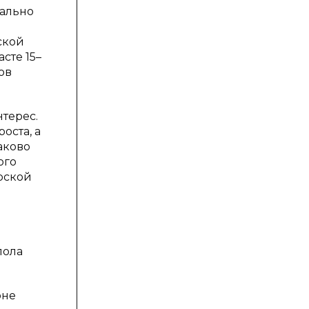
иально
ской
сте 15–
ов
терес.
оста, а
аково
ого
рской
пола
юне