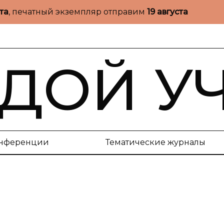
ста
, печатный экземпляр отправим
19 августа
ДОЙ У
нференции
Тематические журналы