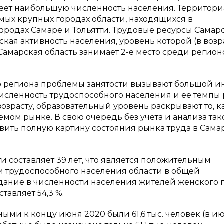
еет наибольшую численность населения. Территор
мых крупных городах области, находящихся в
городах Самаре и Тольятти. Трудовые ресурсы Самар
кая активность населения, уровень которой (в возра
ю Самарская область занимает 2-е место среди регион
о региона проблемы занятости вызывают большой ин
исленность трудоспособного населения и ее темпы р
возрасту, образовательный уровень раскрывают то, к
ом рынке. В свою очередь без учета и анализа так
вить полную картину состояния рынка труда в Сама
 составляет 39 лет, что является положительным
ли трудоспособного населения области в общей
адание в численности населения жителей женского 
тавляет 54,3 %.
и к концу июня 2020 были 61,6 тыс. человек (в и