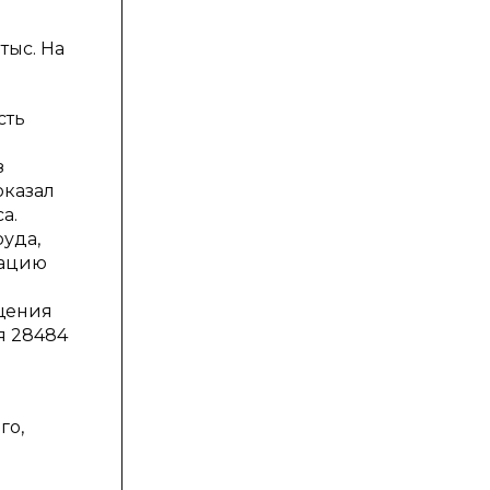
тыс. На
сть
з
оказал
а.
руда,
уацию
ащения
я 28484
го,