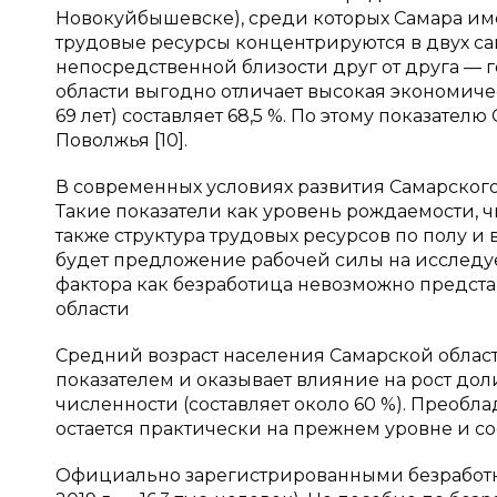
Новокуйбышевске), среди которых Самара им
трудовые ресурсы концентрируются в двух са
непосредственной близости друг от друга — 
области выгодно отличает высокая экономичес
69 лет) составляет 68,5 %. По этому показател
Поволжья [10].
В современных условиях развития Самарског
Такие показатели как уровень рождаемости, ч
также структура трудовых ресурсов по полу и 
будет предложение рабочей силы на исследуем
фактора как безработица невозможно предста
области
Средний возраст населения Самарской области
показателем и оказывает влияние на рост до
численности (составляет около 60 %). Преобл
остается практически на прежнем уровне и сос
Официально зарегистрированными безработным