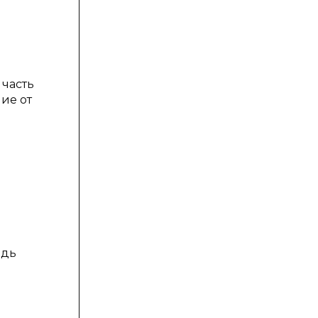
 часть
ие от
адь