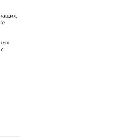
жащих,
же
чных
с.