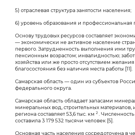
5) отраслевая структура занятости населения;
6) уровень образования и профессиональная по
Основу трудовых ресурсов составляет экономи
— экономически не активное население стран
первого. Затрудненность выполнения ими тр
пенсионным возрастом; инвалидностью; забо
хозяйства или же просто отсутствием желания
благосостояния без наличия места работы [11].
Самарская область — один из субъектов Росс
федерального округа.
Самарская область обладает запасами минераль
минеральных вод, строительных материалов,
2
региона составляет 53,6 тыс. км
. Численность
составила 3 179 532 тысячи человек [5].
Основная часть населения сосредоточена в чет