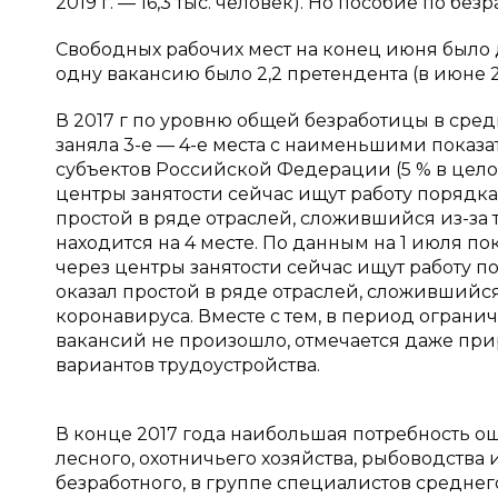
2019 г. — 16,3 тыс. человек). Но пособие по без
Свободных рабочих мест на конец июня было 
одну вакансию было 2,2 претендента (в июне 20
В 2017 г по уровню общей безработицы в средн
заняла 3-е — 4-е места с наименьшими показате
субъектов Российской Федерации (5 % в целом
центры занятости сейчас ищут работу порядка
простой в ряде отраслей, сложившийся из-за
находится на 4 месте. По данным на 1 июля по
через центры занятости сейчас ищут работу п
оказал простой в ряде отраслей, сложившийся
коронавируса. Вместе с тем, в период огран
вакансий не произошло, отмечается даже при
вариантов трудоустройства.
В конце 2017 года наибольшая потребность о
лесного, охотничьего хозяйства, рыбоводства 
безработного, в группе специалистов среднег