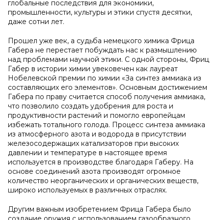
глобальные последствия для экономики,
промышленности, культуры и этики спустя десятки,
даже сотни лет.
Прошел уже век, а судьба немецкого химика Фрица
Габера не перестает побуждать нас к размышлению
над проблемами научной этики. С одной стороны, Фриц
Габер в истории химии увековечен как лауреат
Нобелевской премии по химии «За синтез аммиака из
составляющих его элементов». Основным достижением
Габера по праву считается способ получения аммиака,
что позволило создать удобрения для роста и
продуктивности растений и помогло европейцам
избежать тотального голода. Процесс синтеза аммиака
из атмосферного азота и водорода в присутствии
железосодержащих катализаторов при высоких
давлении и температуре в настоящее время
используется в производстве благодаря Габеру. На
основе соединений азота производят огромное
количество неорганических и органических веществ,
широко используемых в различных отраслях.
Другим важным изобретением Фрица Габера было
создание оружия с использованием газообразного