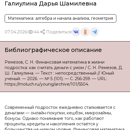
Галиулина Дарья Шамилевна
Математика: алгебра и начала анализа, геометрия
07.04.2026
44
Поделиться
Библиографическое описание
Ремезов, С. Н. Финансовая математика в жизни
подростка: как считать деньги с умом / С. Н. Ремезов, Д.
Ш. Галиулина. — Текст : непосредственный // Юный
ученый. — 2026. — № 5 (101). — С. 256-259. — URL:
https://moluch.ru/young/archive/101/5504.
Современный подросток ежедневно сталкивается с
деньгами — онлайн-покупки, кешбэк, микрозаймы,
бонусы. Однако понимание того, как работают
проценты, кредиты и накопления остаётся у
большинства на низком уровне. Финансовая математика