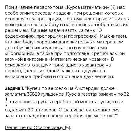
При анализе первого тома «Курса математики» [4] нас
особо заинтересовали задачи, при решении которых
используются пропорции. Поэтому некоторые из них мы
включили в свою работу и попытались разобраться с их
решением. Данные задачи взяты из темы “О
содержаниях, пропорциях и прогрессиях”. Мы считаем,
что они будут хорошим дополнительным материалом
для обучающихся 6 класса при изучении темы
«Пропорция», а также при подготовке к региональной
заочной викторине «Математическая мозаика». В
основном это задачи прикладного характера на
перевод денег из одной валюты в другую, на
вычисление прибыли и отношение двух величин.
Задача 1.
“Купец по векселю на Амстердам должен
заплатить 35829 гульденов. Курс в газетах означен по 32
штиверов на рубль серебряной монеты; гульден же
содержит 20 штиверов. Спрашивается, сколько ему
заплатить надобно нашею серебряною монетою?”
Решение по Осиповскому
[6].