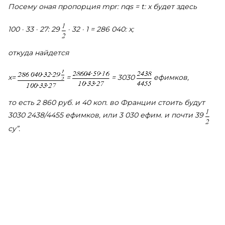
Посему оная пропорция mpr: nqs = t: x будет здесь
100 · 33 · 27: 29
· 32 · 1 = 286 040: x;
откуда найдется
x=
=
= 3030
ефимков,
то есть 2 860 руб. и 40 коп. во Франции стоить будут
3030 2438/4455 ефимков, или 3 030 ефим. и почти 39
су”.