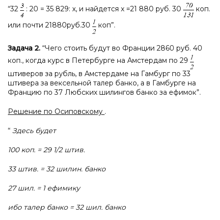
“32
: 20 = 35 829: x, и найдется x =21 880 руб. 30
коп.
или почти 21880руб.30
коп”.
Задача 2.
“Чего стоить будут во Франции 2860 руб. 40
коп., когда курс в Петербурге на Амстердам по 29
штиверов за рубль, в Амстердаме на Гамбург по 33
штивера за вексельной талер банко, а в Гамбурге на
Францию по 37 Любских шилингов банко за ефимок”.
Решение по Осиповскому
.
“
Здесь будет
100 коп. = 29 1/2 штив.
33 штив. = 32 шилин. банко
27 шил. = 1 ефимику
ибо талер банко = 32 шил. банко