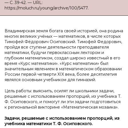
— С. 39-42. — URL:
https://moluch.ru/young/archive/100/5477.
Владимирская земля богата своей историей, она родина
многих великих учёных — математиков, в числе которых
Тимофей Фёдорович Осиповский. Тимофей Федорович,
пройдя все ступени деятельности преподавателя
математики, будучи первоклассным лектором и
глубоким математиком, создал широко известный в его
время «Курс математики». «Курс математики» был
значительным явлением в математическом образовании
России первой четверти XIX века, более десятилетия
являлся основным учебником для гимназий.
Цель работы: выяснить, осилят ли школьники задачи,
решаемые с использованием пропорций, из учебника Т.
Ф. Осиповского, и помогут ли эти задачи подготовиться
к региональной викторине «Математическая мозаика».
Задачи, решаемые с
использованием пропорций, из
учебника математики
Т.
Ф.
Осиповского.