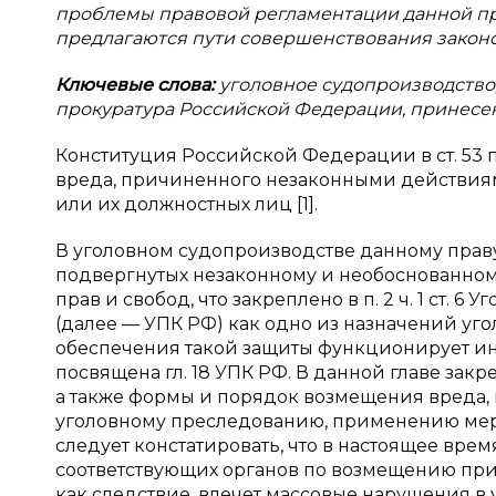
проблемы правовой регламентации данной про
предлагаются пути совершенствования законо
Ключевые слова:
уголовное судопроизводство
прокуратура Российской Федерации, принес
Конституция Российской Федерации в ст. 53 
вреда, причиненного незаконными действиям
или их должностных лиц [1].
В уголовном судопроизводстве данному праву
подвергнутых незаконному и необоснованному
прав и свобод, что закреплено в п. 2 ч. 1 ст
(далее — УПК РФ) как одно из назначений уго
обеспечения такой защиты функционирует ин
посвящена гл. 18 УПК РФ. В данной главе за
а также формы и порядок возмещения вреда,
уголовному преследованию, применению ме
следует констатировать, что в настоящее врем
соответствующих органов по возмещению прич
как следствие, влечет массовые нарушения в 