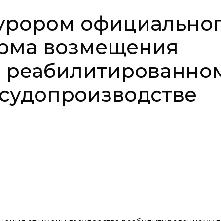
урором официально
орма возмещения
а реабилитированно
 судопроизводстве