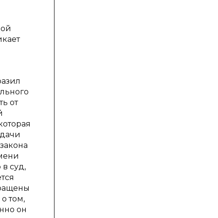
ной
икает
разил
ельного
ь от
й
 которая
адачи
 закона
имени
в суд,
ется
кращены
о том,
нно он