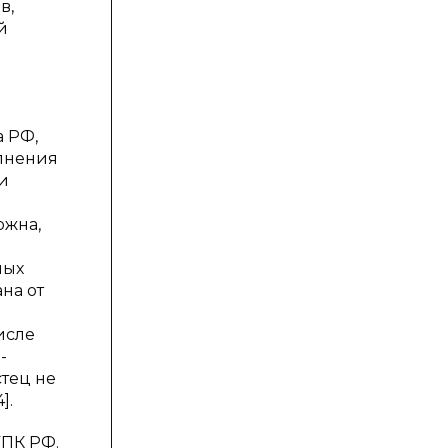
в,
й
а РФ,
олнения
и
ожна,
ных
на от
исле
-
стец не
].
УПК РФ.