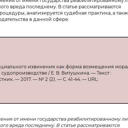
ения от имени государства реабилитированному 
го вреда последнему. В статье рассматриваются
оцедуры, анализируется судебная практика, а такж
дательства в данной сфере.
фициального извинения как форма возмещения мора
удопроизводстве / Е. В. Витушкина. — Текст :
. — 2017. — № 2 (2). — С. 41-44. — URL:
ения от имени государства реабилитированному ли
го вреда последнему. В статье рассматриваются