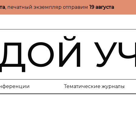
ста
, печатный экземпляр отправим
19 августа
ДОЙ У
нференции
Тематические журналы