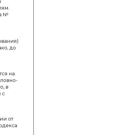
о
лям.
на №
ования)
ко, до
тся на
оловно-
, в
 с
ии от
кодекса