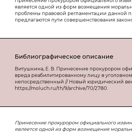
Принесение прокурором официального извин
является одной из форм возмещения морально
проблемы правовой регламентации данной пр
предлагаются пути совершенствования законо
Библиографическое описание
Витушкина, Е. В. Принесение прокурором о
вреда реабилитированному лицу в уголовном с
непосредственный // Новый юридический вестник
https://moluch.ru/th/9/archive/70/2780.
Принесение прокурором официального извин
является одной из форм возмещения морально