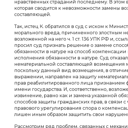
нравственных страданий последнему. В этом 
которая сводится к невозможности замены 
составляющей.
Так, истец К. обратился в суд с иском к Мин
морального вреда, причиненного злостным н
возложенной на него ч. 1 ст. 136 УПК РФ и, сс
просил суд признать решение о замене спос
обязанности в натуре на способ компенсаци
исполнения обязанности в натуре. Суд отказал 
нематериальной составляющей возмещения 
поскольку данный вид возмещения, в отличи
выражении, направлен на защиту нематериал
прав реабилитированного лица признанием фа
имени государства. И, соответственно, возл
извинение, равно как и замена указанной об
способов защиты гражданских прав, в связи с
правового урегулирования спора о компенсаци
лишен иным образом защитить свои нарушенн
Рассмотрим ряд проблем, связанных с механиз