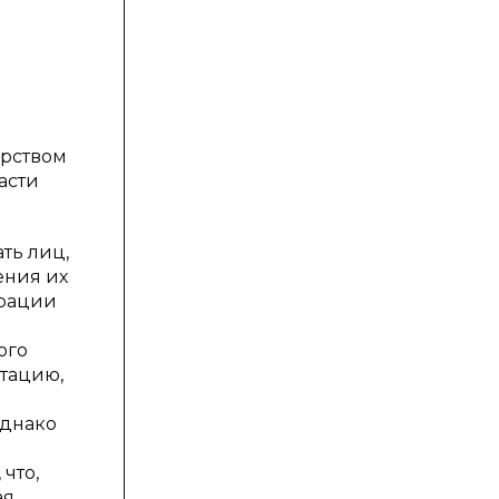
арством
асти
ть лиц,
ения их
ерации
ого
итацию,
Однако
что,
ая