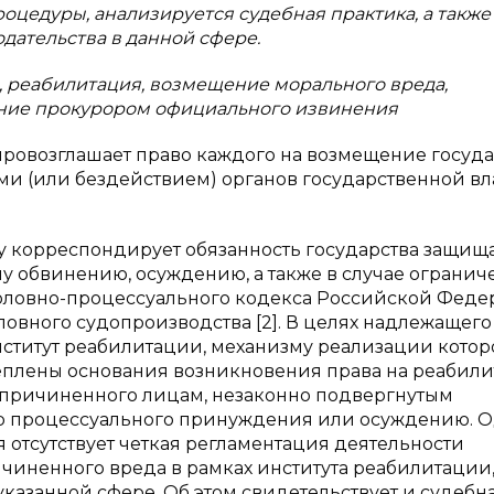
цедуры, анализируется судебная практика, а также
дательства в данной сфере.
, реабилитация, возмещение морального вреда,
ение прокурором официального извинения
провозглашает право каждого на возмещение госуд
и (или бездействием) органов государственной вл
 корреспондирует обязанность государства защища
 обвинению, осуждению, а также в случае огранич
. 6 Уголовно-процессуального кодекса Российской Фед
ловного судопроизводства [2]. В целях надлежащего
ститут реабилитации, механизму реализации котор
креплены основания возникновения права на реабил
 причиненного лицам, незаконно подвергнутым
р процессуального принуждения или осуждению. 
я отсутствует четкая регламентация деятельности
иненного вреда в рамках института реабилитации, 
указанной сфере. Об этом свидетельствует и судебн