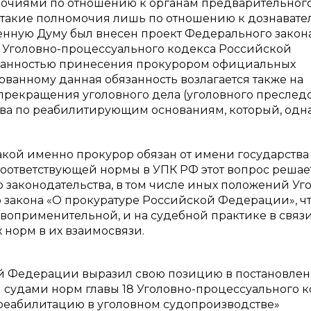
очиями по отношению к органам предварительног
т такие полномочия лишь по отношению к дознавате
ственную Думу был внесен проект Федерального зако
6 Уголовно-процессуального кодекса Российской
язанностью принесения прокурором официальных
ванному данная обязанность возлагается также на
 прекращения уголовного дела (уголовного преслед
ва по реабилитирующим основаниям, который, одна
какой именно прокурор обязан от имени государства
соответствующей нормы в УПК РФ этот вопрос решае
законодательства, в том числе иных положений Уг
закона «О прокуратуре Российской Федерации», что
авоприменительной, и на судебной практике в связи
 норм в их взаимосвязи.
й Федерации выразил свою позицию в постановлен
ия судами норм главы 18 Уголовно-процессуального 
еабилитацию в уголовном судопроизводстве»