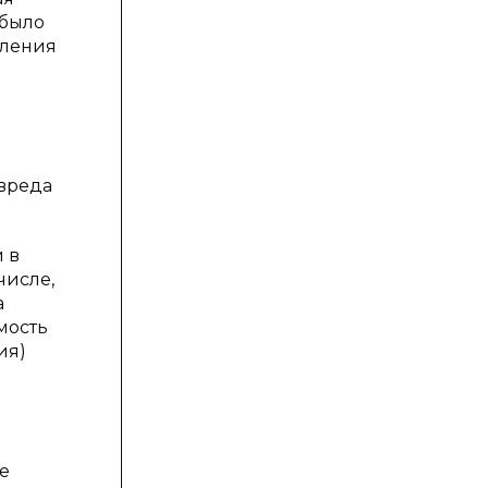
 было
пления
вреда
 в
числе,
а
мость
ия)
я
е