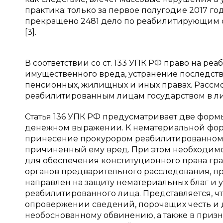
практика: только за первое полугодие 2017 
прекращено 2481 дело по реабилитирующим ос
[3].
В соответствии со ст. 133 УПК РФ право на р
имущественного вреда, устранение последств
пенсионных, жилищных и иных правах. Расс
реабилитированным лицам государством в ли
Статья 136 УПК РФ предусматривает две фор
денежном выражении. К нематериальной форм
принесение прокурором реабилитированному
причиненный ему вред. При этом необходимо 
для обеспечения конституционного права гра
органов предварительного расследования, п
направлен на защиту нематериальных благ и
реабилитированного лица. Представляется, ч
опровержении сведений, порочащих честь и д
необоснованному обвинению, а также в при