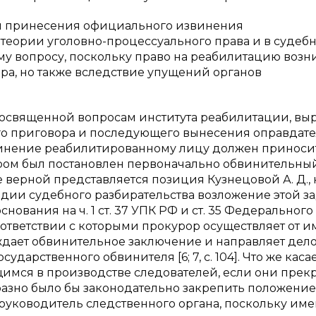
ти принесения официального извинения
теории уголовно-процессуального права и в судеб
у вопросу, поскольку право на реабилитацию возн
ра, но также вследствие упущений органов
е, посвященной вопросам института реабилитации, вы
ого приговора и последующего вынесения оправдат
звинение реабилитированному лицу должен приносит
ором был постановлен первоначально обвинительны
олее верной представляется позиция Кузнецовой А. Д.,
дии судебного разбирательства возложение этой з
нования на ч. 1 ст. 37 УПК РФ и ст. 35 Федерального
ответствии с которыми прокурор осуществляет от 
ждает обвинительное заключение и направляет дело 
ударственного обвинителя [6; 7, с. 104]. Что же каса
щимся в производстве следователей, если они пре
зно было бы законодательно закрепить положение 
руководитель следственного органа, поскольку име