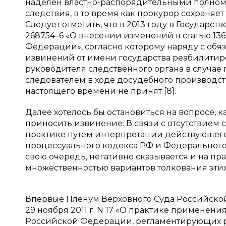
наделен властно-распорядительными полном
следствия, в то время как прокурор сохраняе
Следует отметить, что в 2013 году в Государ
268754–6 «О внесении изменений в статью 13
Федерации», согласно которому наряду с об
извинений от имени государства реабилитиро
руководителя следственного органа в случае
следователем в ходе досудебного производст
настоящего времени не принят [8].
Далее хотелось бы остановиться на вопросе, 
приносить извинение. В связи с отсутствием 
практике путем интерпретации действующего 
процессуального кодекса РФ и Федерального 
свою очередь, негативно сказывается и на пр
множественностью вариантов толкования этих
Впервые Пленум Верховного Суда Российско
29 ноября 2011 г. N 17 «О практике применен
Российской Федерации, регламентирующих р