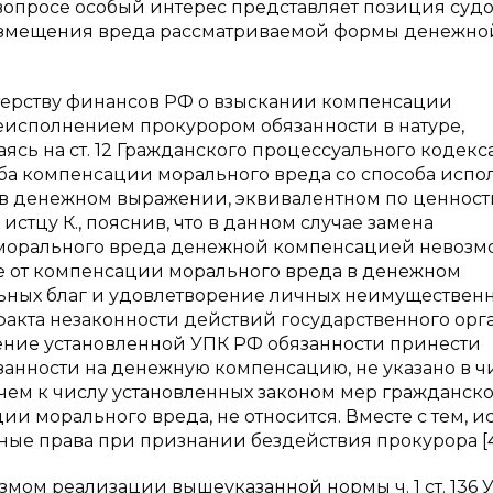
вопросе особый интерес представляет позиция судо
возмещения вреда рассматриваемой формы денежно
истерству финансов РФ о взыскании компенсации
еисполнением прокурором обязанности в натуре,
ылаясь на ст. 12 Гражданского процессуального кодекс
оба компенсации морального вреда со способа исп
и в денежном выражении, эквивалентном по ценност
истцу К., пояснив, что в данном случае замена
морального вреда денежной компенсацией невозм
е от компенсации морального вреда в денежном
ьных благ и удовлетворение личных неимуществен
кта незаконности действий государственного орга
ожение установленной УПК РФ обязанности принести
язанности на денежную компенсацию, не указано в ч
 чем к числу установленных законом мер гражданско
и морального вреда, не относится. Вместе с тем, и
ые права при признании бездействия прокурора [4
мом реализации вышеуказанной нормы ч. 1 ст. 136 