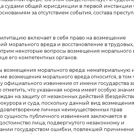
года судами общей юрисдикции в первой инстанции
нованиям за отсутствием события, состава престу
еабилитацию включает в себя право на возмещение
ий морального вреда и восстановление в трудовых,
мотрим некоторые вопросы возмещения морального 
це его компетентных органов.
мы возмещения морального вреда: нематериальную и
е возмещения морального вреда относится, в том 
 официального извинения от имени государства з
отметить, что указанная норма имеет особую значи
ждан на защиту от незаконных действий (бездейств
рокурора и суда, поскольку данный вид возмещени
 удовлетворение личных неимущественных прав
то сущность публичного извинения заключается в
остоинство лица, подвергнутого незаконному и
знании государством ошибки, повлекшей причинени