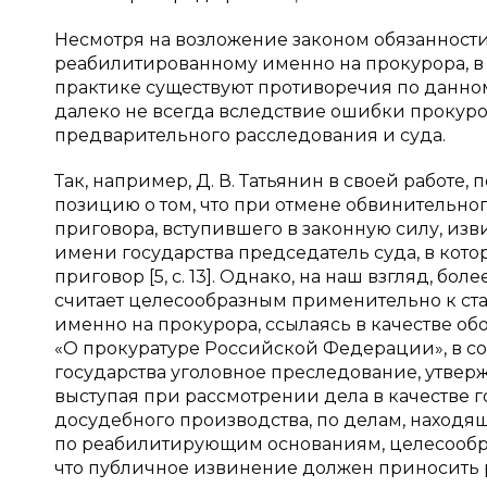
Несмотря на возложение законом обязаннос
реабилитированному именно на прокурора, в 
практике существуют противоречия по данном
далеко не всегда вследствие ошибки прокуро
предварительного расследования и суда.
Так, например, Д. В. Татьянин в своей работ
позицию о том, что при отмене обвинительн
приговора, вступившего в законную силу, и
имени государства председатель суда, в кот
приговор [5, с. 13]. Однако, на наш взгляд, б
считает целесообразным применительно к ста
именно на прокурора, ссылаясь в качестве обос
«О прокуратуре Российской Федерации», в со
государства уголовное преследование, утвер
выступая при рассмотрении дела в качестве гос
досудебного производства, по делам, находя
по реабилитирующим основаниям, целесообра
что публичное извинение должен приносить 