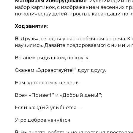
Материалы и
оборудование:
Мультимедийный 
набор картинок, с изображением весенних при
по количеству детей, простые карандаши по к
Ход занятия:
В:
Друзья, сегодня у нас необычная встреча. К 
научились. Давайте поздороваемся с ними и 
Встанем рядышком, по кругу,
Скажем «Здравствуйте! " друг другу.
Нам здороваться не лень:
Всем «Привет! " и «Добрый день! ";
Если каждый улыбнётся —
Утро доброе начнётся
В:
Вы знаете, ребята, у меня сегодня просто з