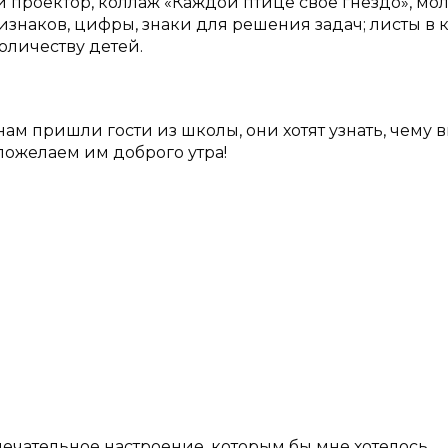
проектор, коллаж «Каждой птице свое гнездо», мол
знаков, цифры, знаки для решения задач; листы в 
оличеству детей.
нам пришли гости из школы, они хотят узнать, чему 
пожелаем им доброго утра!
амечательное настроение, которым бы мне хотелось