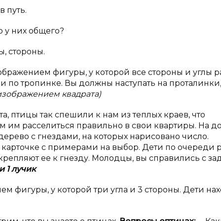
в путь.
о у них общего?
, стороны.
ображением фигуры, у которой все стороны и углы р
 по тропинке. Вы должны наступать на проталинки,
 изображением квадрата)
та, птицы так спешили к нам из теплых краев, что
 им расселиться правильно в свои квартиры. На д
ерево с гнездами, на которых нарисовано число.
й карточке с примерами на выбор. Дети по очереди
репляют ее к гнезду. Молодцы, вы справились с за
 1 лучик
м фигуры, у которой три угла и 3 стороны. Дети на