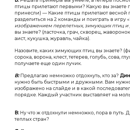
В:
Решать примеры вы умеете, а теперь посмотр
птицы прилетают первыми? Какую вы знаете п
принесли) — Какие птицы прилетают весной п
разделиться на 2 команды и поиграть в игру 
изображением перелетных, зимующих птиц и р
вы знаете? (ласточка, грач, скворец, жаворонок,
аист, кукушка, журавль, чайка).
Назовите, каких зимующих птиц вы знаете? (фил
сорока, ворона, клест, тетерев, голубь, сова, 
получаете еще один лучик.
В:
Предлагаю немножко отдохнуть, кто за?
Дин
нужно быть быстрыми и дружными. Вам нужно 
изображено на слайде и в какой последовате
порядке. Каждый участник выставляет на моль
В:
Ну что ж отдохнули немножко, пора в путь. 
теплых стран?