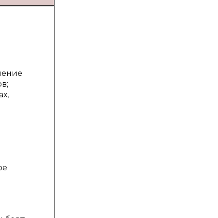
мение
в;
х,
ое