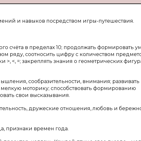
мений и навыков посредством игры-путешествия.
ого счёта в пределах 10; продолжать формировать у
ом ряду, соотносить цифру с количеством предмето
>, <, =; закреплять знания о геометрических фигура
мышления, сообразительности, внимания; развивать
ь, мелкую моторику; способствовать формированию
вать свои высказывания.
оятельность, дружеские отношения, любовь и бережн
да, признаки времен года.