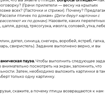
им, что вы знаете о птицах.
Вопросы о
птицах:
—
Как
оговорку? (Грачи прилетели — весну на крыльях
озже всех? (Ласточки и стрижи). Почему? Предлага
«Рассели птичек по домам»
(Дети берут карточки с
асселяют их по домам).
Назовите, каких перелетных
 цапля, дрозд, трясогузка, иволга, соловей, утка, леб
ин, дятел, синица, снегирь, воробей, ястреб, галка,
глухарь, свиристель). Задание выполнено верно, и вы
амическая пауза.
Чтобы выполнить следующее зада
внимательно посмотреть на экран, запомнить, что
льности. Затем, необходимо выложить картинки в та
берт только одну картинку.
Друзья, скажите, а почему птицы возвращаются к нам