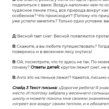
поделиться с вами. Воздух наполнен чем-то о
чудесное пение птиц, вся природа вокруг как-
особенное? Что происходит? (Потому что приш
уже успели заметить? Только одно условие: в
Д:
Весной тает снег. Весной появляются прота
В:
Скажите, а вы любите путешествовать? Тогда
повернись и в весеннем лесу очутись!
В:
Ой, посмотрите, что-то здесь не так. По-моем
почему?
Ответы детей:
кругом лежит снег, не 
В:
Ачто это на пеньке лежит? Кажется, письмо кт
Слайд 3 Текст письма:
«Дорогие ребята! Я знаю
место. И поэтому забрала у весеннего солнышка
школу и можете помочь мне своими знаниями.
согреет все вокруг своим теплом, и я обязател