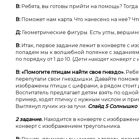
В:
Ребята, вы готовы прийти на помощь? Тогда 
В:
Поможет нам карта. Что нанесено на неё? Чт
Д:
Геометрические фигуры. Есть углы, вершины
В:
Итак, первое задание лежит в конверте с из
попадем мы к волшебной полянке с заданиями
по порядку от 1 до 10. (
Дети находят конверт с
В: «Помогите птицам найти свое гнездо».
Ребя
перепутали свои гнездышки. Давайте поможем
изображены птицы с цифрами, а рядом стоит д
Воспитатель предлагает детям взять по одно
пример, ходят птичку с нужным числом и прик
Выглянул лучик из-за тучи.
Слайд 5 Солнышко и
2 задание.
Находится в конверте с изображение
конверт с изображением треугольника.