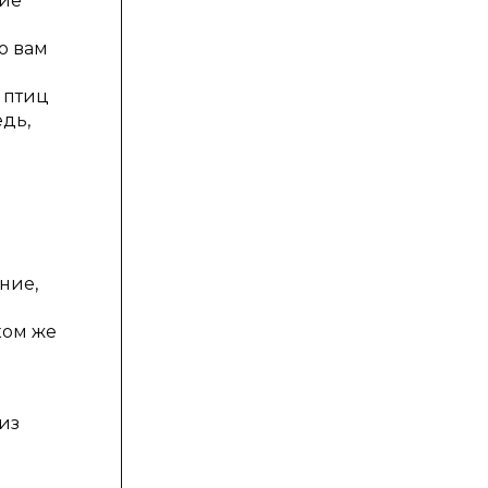
ие
ю вам
 птиц
едь,
ние,
ком же
 из