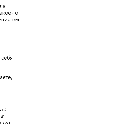
ла
акое-то
ения вы
 себя
аете,
мне
 в
ышко