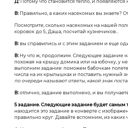
Д:
Потому что становится тепло, и появляются
В:
Правильно, а каких насекомых вы знаете? О
Посмотрите, сколько насекомых на нашей поля
коровок до 5, Даша, посчитай кузнечиков...
В:
вы справились и с этим заданием и еще од
В:
Ну что ж, продолжим. Следующее задание на
похожая на крышу домика или на юбочку, у нее
выполним задание: поможем бабочкам полететь
числа на их крылышках и поставить нужный з
по очереди называют ответы, какой знак поста
В:
отлично, задание выполнено, и вы получает
5 задание. Следующие задание будет самым 
находится это задание в конверте с изображен
правильно круг. Давайте вспомним, из каких ч