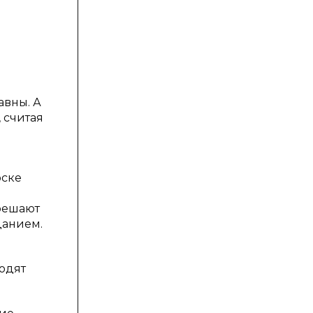
авны. А
 считая
оске
 решают
данием.
ходят