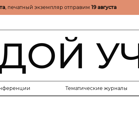
ста
, печатный экземпляр отправим
19 августа
ДОЙ У
нференции
Тематические журналы