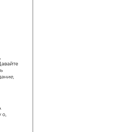
,
Давайте
ть
дание,
А
 о,