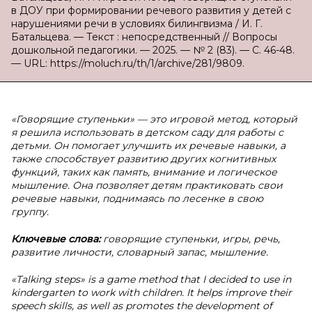
в ДОУ при формировании речевого развития у детей с
нарушениями речи в условиях билингвизма / И. Г.
Батальцева. — Текст : непосредственный // Вопросы
дошкольной педагогики. — 2025. — № 2 (83). — С. 46-48.
— URL: https://moluch.ru/th/1/archive/281/9809.
«Говорящие ступеньки» — это игровой метод, который
я решила использовать в детском саду для работы с
детьми. Он помогает улучшить их речевые навыки, а
также способствует развитию других когнитивных
функций, таких как память, внимание и логическое
мышление. Она позволяет детям практиковать свои
речевые навыки, поднимаясь по лесенке в свою
группу.
Ключевые слова:
говорящие ступеньки, игры, речь,
развитие личности, словарный запас, мышление.
«Talking steps» is a game method that I decided to use in
kindergarten to work with children. It helps improve their
speech skills, as well as promotes the development of