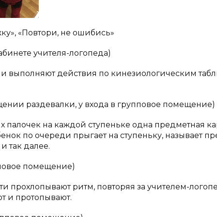
ку», «Повтори, не ошибись»
абинете учителя-логопеда)
и и выполняют действия по кинезиологическим таб
щении раздевалки, у входа в групповое помещение)
х палочек на каждой ступеньке одна предметная к
енок по очереди прыгает на ступеньку, называет п
и так далее.
пповое помещение)
ети прохлопывают ритм, повторяя за учителем-логоп
ют и протопывают.