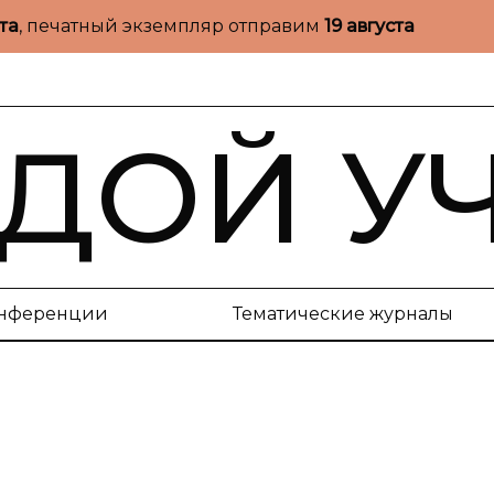
ста
, печатный экземпляр отправим
19 августа
ДОЙ У
нференции
Тематические журналы