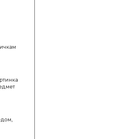
личкам
артинка
редмет
едом,