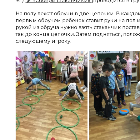
Д\И «Собери стаканчики»
(проводится в гр
На полу лежат обручи в две цепочки. В каждом
первым обручем ребенок ставит руки на пол и
рукой из обруча нужно взять стаканчик поста
так до конца цепочки. Затем подняться, поло
следующему игроку.