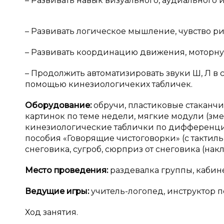
– Развивать навык визуального, аудиального 
– Развивать логическое мышление, чувство ри
– Развивать координацию движения, моторну
– Продолжить автоматизировать звуки Ш, Л в 
помощью кинезиологичеких табличек.
Оборудование:
обручи, пластиковые стаканч
картинок по теме недели, мягкие модули (зме
кинезиологические таблички по дифференциа
пособия «Говорящие чистоговорки» (с такти
снеговика, сугроб, сюрприз от снеговика (нак
Место проведения:
раздевалка группы, кабин
Ведущие игры:
учитель-логопед, инструктор п
Ход занятия.