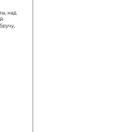
пы, над
ой
бручу,