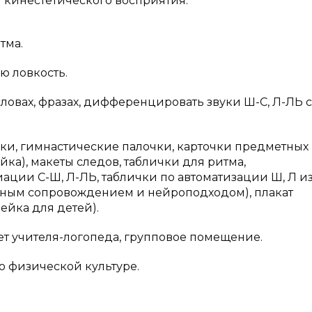
и кинестетического восприятия.
тма.
ю ловкость.
словах, фразах, дифференцировать звуки Ш-С, Л-ЛЬ с
ики, гимнастические палочки, карточки предметных
йка), макеты следов, таблички для ритма,
ции С-Ш, Л-ЛЬ, таблички по автоматизации Ш, Л и
льным сопровождением и нейроподходом), плакат
лейка для детей).
ет учителя-логопеда, групповое помещение.
о физической культуре.