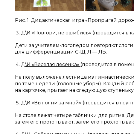
Рис. 1. Дидактическая игра «Пропрыгай дорож
Д\И «Повтори, не ошибись»
(проводится в к
Дети за учителем-логопедом повторяют слог
для дифференциации С-Ш, Л — ЛЬ.
Д\И «Веселая лесенка»
(проводится в поме
На полу выложена лестница из гимнастически
по теме недели (головные уборы). Каждый реб
на карточке, прыгает на следующую ступеньку 
Д\И «Выполни за мной»
(проводится в гру
На столе лежат четыре таблички для ритма. Д
затем его протопывают, затем его прохлопыва