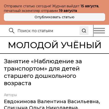
Отправьте статью сегодня! Журнал выйдет
15 августа
,
печатный экземпляр отправим
19 августа
Опубликовать статью
МОЛОДОЙ УЧЁНЫЙ
Занятие «Наблюдение за
транспортом» для детей
старшего дошкольного
возраста
Авторы
Евдокимова Валентина Васильевна
,
Спицына Ольга Николаевна
,