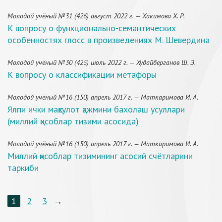
Молодой учёный №31 (426) август 2022 г. — Хакимова Х. Р.
К вопросу о функционально-семантических
особенностях глосс в произведениях М. Шевердина
Молодой учёный №30 (425) июль 2022 г. — Худайберганов Ш. Э.
К вопросу о классификации метафоры
Молодой учёный №16 (150) апрель 2017 г. — Маткаримова И. А.
Ялпи ички маҳсулот ҳажмини бахолаш усуллари
(миллий ҳисоблар тизими асосида)
Молодой учёный №16 (150) апрель 2017 г. — Маткаримова И. А.
Миллий ҳисоблар тизимининг асосий счётларини
таркиби
1
2
3
→