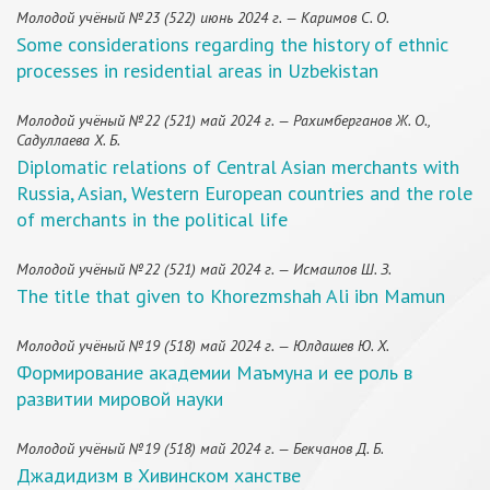
Молодой учёный №23 (522) июнь 2024 г. — Каримов С. О.
Some considerations regarding the history of ethnic
processes in residential areas in Uzbekistan
Молодой учёный №22 (521) май 2024 г. — Рахимберганов Ж. О.,
Садуллаева Х. Б.
Diplomatic relations of Central Asian merchants with
Russia, Asian, Western European countries and the role
of merchants in the political life
Молодой учёный №22 (521) май 2024 г. — Исмаилов Ш. З.
The title that given to Khorezmshah Ali ibn Mamun
Молодой учёный №19 (518) май 2024 г. — Юлдашев Ю. Х.
Формирование академии Маъмуна и ее роль в
развитии мировой науки
Молодой учёный №19 (518) май 2024 г. — Бекчанов Д. Б.
Джадидизм в Хивинском ханстве