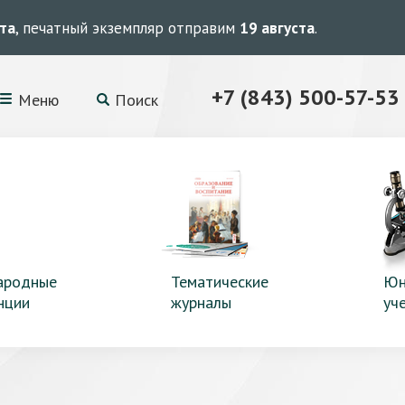
ста
, печатный экземпляр отправим
19 августа
.
+7 (843) 500-57-53
Меню
Поиск
ародные
Тематические
Юн
нции
журналы
уч