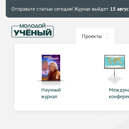
Отправьте статью сегодня!
Журнал выйдет
15 авгу
Проекты
Научный
Междун
журнал
конфере