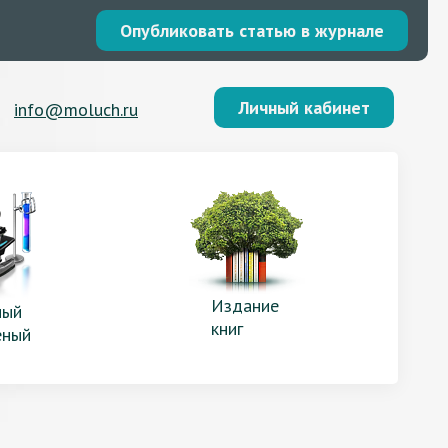
Опубликовать статью в журнале
Личный кабинет
info@moluch.ru
Издание
ый
книг
еный