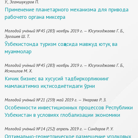
У., Эгамшукуров П.
Применение планетарного механизма для привода
рабочего органа миксера
Молодой учёный №45 (283) ноябрь 2019 г. — Юсупходжаева Г. Б.,
Эргашев Ш. Т.
Ўзбекистонда туризм соҳасида мавжуд ютуқ ва
муаммолар
Молодой учёный №45 (283) ноябрь 2019 г. — Юсупходжаева Г. Б.,
Исмоилов М. Х.
Кичик бизнес ва хусусий тадбиркорликнинг
мамлакатимиз иқтисодиётидаги ўрни
Молодой учёный №21 (259) май 2019 г. — Умарова Р. З.
Особенности инвестиционных процессов Республики
Узбекистан в условиях глобализации экономики
Молодой учёный №14 (252) апрель 2019 г. — Синдаров Р. У.
Оптимально-геометрическое размещение уголковых