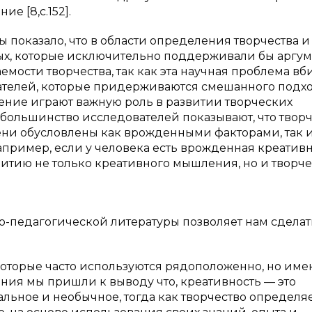
е [8,с.152].
оказало, что в области определения творчества и
ных, которые исключительно поддерживали бы аргум
мости творчества, так как эта научная проблема вб
ателей, которые придерживаются смешанного подхо
чение играют важную роль в развитии творческих
х, большинство исследователей показывают, что твор
пени обусловлены как врожденными факторами, так 
ример, если у человека есть врожденная креативн
витию не только креативного мышления, но и творч
го-педагогической литературы позволяет нам сделат
 которые часто используются рядоположенно, но име
ния мы пришли к выводу что, креативность — это
нальное и необычное, тогда как творчество определя