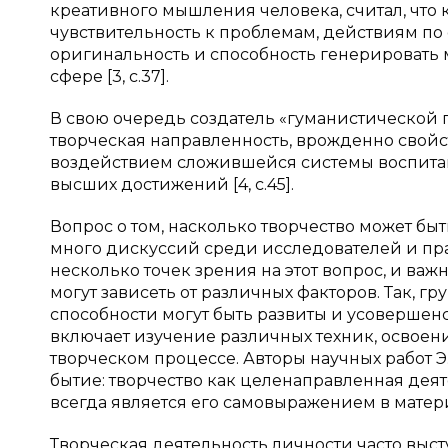
креативного мышления человека, считал, что
чувствительность к проблемам, действиям по
оригинальность и способность генерировать
сфере [3, с.37].
В свою очередь создатель «гуманистической п
творческая направленность, врожденно свойс
воздействием сложившейся системы воспита
высших достижений [4, с.45].
Вопрос о том, насколько творчество может б
много дискуссий среди исследователей и прак
несколько точек зрения на этот вопрос, и важн
могут зависеть от различных факторов. Так, г
способности могут быть развиты и усовершенс
включает изучение различных техник, освоени
творческом процессе. Авторы научных работ Э.
бытие: творчество как целенаправленная деят
всегда является его самовыражением в материал
Творческая деятельность личности часто выс