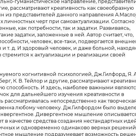
ально-гуманистическое направление, представител
угие, рассматривают креативность как своеобразную
Один из представителей данного направления А.Масло
х личностных черт при самоактуализации. Согласно
ые, как потребности, так и задатки. Развиваясь,
кие задатки, заложенные в ней. Автор считает, что,
особности, человек, все-таки, подвергается внешн
 т. д. И здоровый человек, и даже больной, находяс
о стремится к актуализации и реализации своей
уемого когнитивной психологией, Дж.Гилфорд, Я. А
нберг, К. В. Тейлор и другие, рассматривают креативн
ю способность. И здесь, наиболее важными являют
лчок для дальнейшего изучения креативности в
ть рассматривалась непосредственно как творческа
ственна любому человеку. Дж.Гилфордом было выдел
онвергентное. Дивергентное мышление описываетс
т в качестве средства создания нестандартных иде
личных и одновременно одинаково верных решений
гентное мышление подразумевает возможность реше