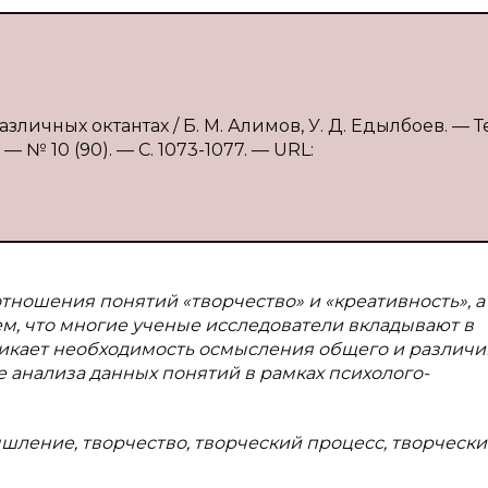
зличных октантах / Б. М. Алимов, У. Д. Едылбоев. — Те
 № 10 (90). — С. 1073-1077. — URL:
отношения понятий «творчество» и «креативность», а
ем, что многие ученые исследователи вкладывают в
никает необходимость осмысления общего и различи
е анализа данных понятий в рамках психолого-
шление, творчество, творческий процесс, творческ