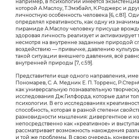
например, в психологии имеется экзистенци
которой А.Маслоу, Т.Эмэбайл, К.Роджерс и др
личностную особенность человека [6, с.81]. 
определял креативность, как одну из значимы
пирамиде А.Маслоу человеку присуще врожденн
здоровая личность реализует и активизирует та
несмотря на внутренне заданные природой сп
воздействию — привычке, давлению культуры и
такой ситуации внешнего давления, всё равн
внутренней природы [7, с.59].
Представители еще одного направления, имен
Пономарев, С. А. Медник Е. П. Торренс, Р.Стер
как универсальную познавательную творческу
исследования Дж.Гилфорда, которые дали то
психологии. В его исследованиях креативнос
способность, которая в разной степени свой
разновидности мышления: дивергентное и к
непосредственно как «креативное» и выступае
рассматривает возможность нахождения раз
и той же проблемы. В свою очередь, конвер