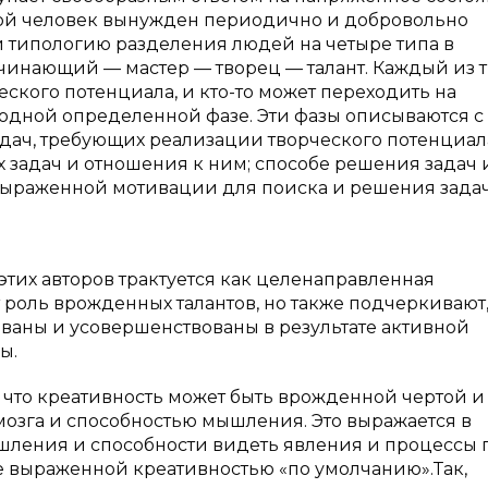
кой человек вынужден периодично и добровольно
и типологию разделения людей на четыре типа в
ачинающий — мастер — творец — талант. Каждый из 
ского потенциала, и кто-то может переходить на
то одной определенной фазе. Эти фазы описываются с
дач, требующих реализации творческого потенциал
 задач и отношения к ним; способе решения задач 
ыраженной мотивации для поиска и решения задач 
этих авторов трактуется как целенаправленная
 роль врожденных талантов, но также подчеркивают,
ваны и усовершенствованы в результате активной
ы.
 что креативность может быть врожденной чертой и
озга и способностью мышления. Это выражается в
шления и способности видеть явления и процессы 
е выраженной креативностью «по умолчанию».Так,