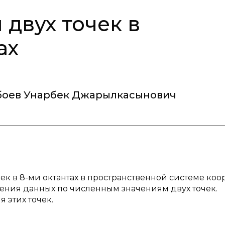
двух точек в
ах
оев Унарбек Джарылкасынович
ек в 8-ми октантах в пространственной системе коо
оения данных по численным значениям двух точек.
этих точек.