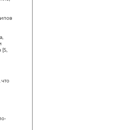
типов
а,
и
[5,
 что
по-