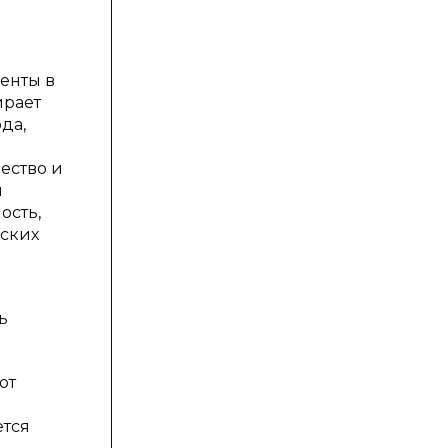
енты в
ирает
да,
чество и
и
ость,
еских
ь
ют
ется