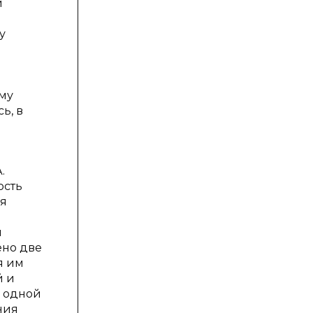
и
у
ему
ь, в
.
ость
ся
я
ено две
я им
й и
 одной
ния