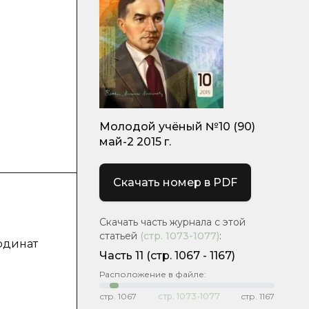
Молодой учёный №10 (90)
май-2 2015 г.
Скачать номер в PDF
Скачать часть журнала с этой
статьей
(стр.
1073-1077
)
:
рдинат
Часть 11
(cтр. 1067 - 1167)
Расположение в файле:
стр.
1067
стр.
1073-1077
стр.
1167