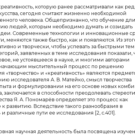
реативность, которую ранее рассматривали как ре
скусства, сегодня считают жизненно необходимой
енного человека. Общепризнанно, что обучение дли
тию людей, которым необходимо думать и созидать
идеи. Современные технологии и инновационные ср
, меняются также быстро, как и появляются. Из этог
ативно и творчески, чтобы успевать за быстрыми те
горий, заявленных в теме исследования показали, 
овое, не устоявшееся в науке, и многими авторами
бозначающим мыслительный процесс по решению
тия «творчество» и «креативность» являются предме
нию исследователя А. В. Матейко, смысл творчества
пыта и формулировании на его основе новых комб
ика, заключается в способности преодолевать стереоти
ства Я. А. Пономарёв определяет это процесс как
к развитию. Вследствие такого разнообразия в
различные пути ее исследования [2, с.401].
сновная научная деятельность была посвящена изуче