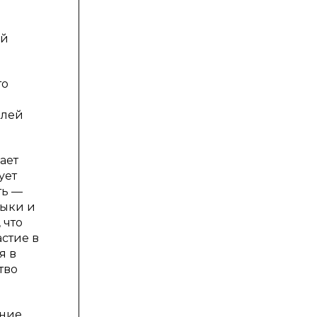
ой
то
елей
ает
ует
ть —
выки и
 что
стие в
я в
тво
ние,