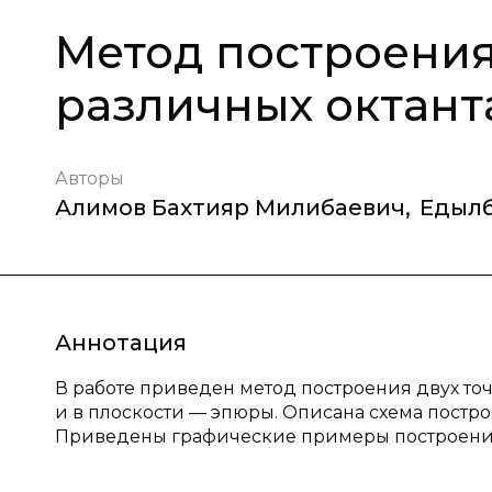
Метод построения 
различных октант
Авторы
Алимов Бахтияр Милибаевич
,
Едылб
Аннотация
В работе приведен метод построения двух точ
и в плоскости — эпюры. Описана схема постр
Приведены графические примеры построения 