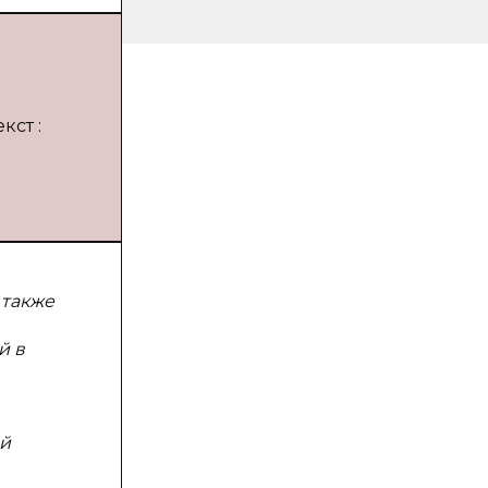
кст :
 также
й в
ий