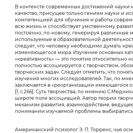
В контексте современных достижений науки к
качество, присущее только гениям науки и и
компетенцией для обучения и работы соврем
всю жизнь и способствует умственному разви
постоянно, по-новому, генерируя различные 
используемые в образовательной деятельности
следует, что человеку необходимо думать кре
изменяющегося мира. Изучение основных кате
«креативность» — это понятие относительно н
полностью ассоциируется с творчеством, о
творческих задач. Следует отметить, что поня
изучения многих исследователей. Так, по мне
заключается в «реорганизации имеющегося о
[1, с.266]. Суть творчества, по мнению С.Медн
широте поля ассоциаций. Автор теории творче
механизм развития, взаимодействие, ведущее 
понимании изучаемой проблемы выбирались и 
Американский психолог Э. П. Торренс, чья о