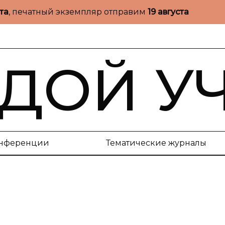
ста
, печатный экземпляр отправим
19 августа
ДОЙ У
нференции
Тематические журналы