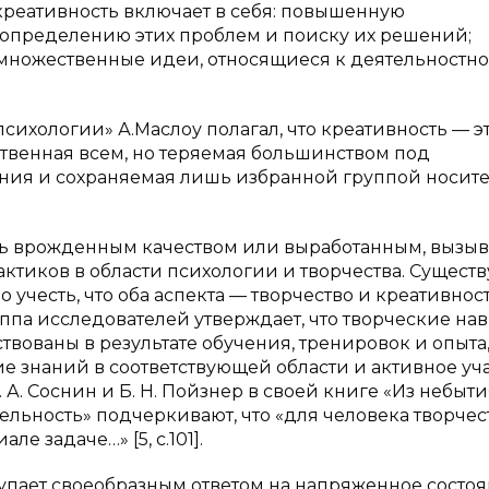
 креативность включает в себя: повышенную
 определению этих проблем и поиску их решений;
 множественные идеи, относящиеся к деятельностн
сихологии» А.Маслоу полагал, что креативность — э
твенная всем, но теряемая большинством под
ния и сохраняемая лишь избранной группой носит
ыть врожденным качеством или выработанным, вызыв
тиков в области психологии и творчества. Существ
о учесть, что оба аспекта — творчество и креативнос
руппа исследователей утверждает, что творческие на
твованы в результате обучения, тренировок и опыта,
е знаний в соответствующей области и активное уча
 А. Соснин и Б. Н. Пойзнер в своей книге «Из небыти
ельность» подчеркивают, что «для человека творчес
е задаче…» [5, с.101].
тупает своеобразным ответом на напряженное состоя