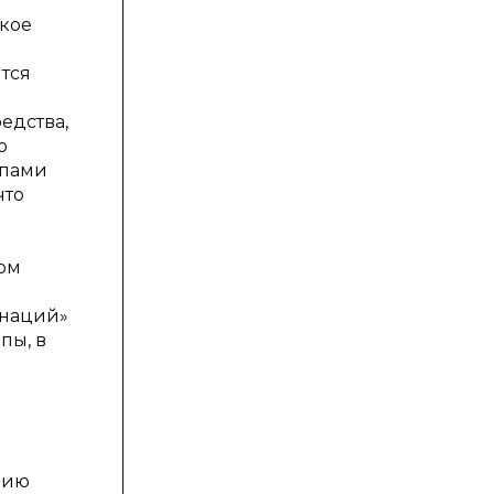
дкое
тся
едства,
о
мпами
что
том
инаций»
пы, в
нию