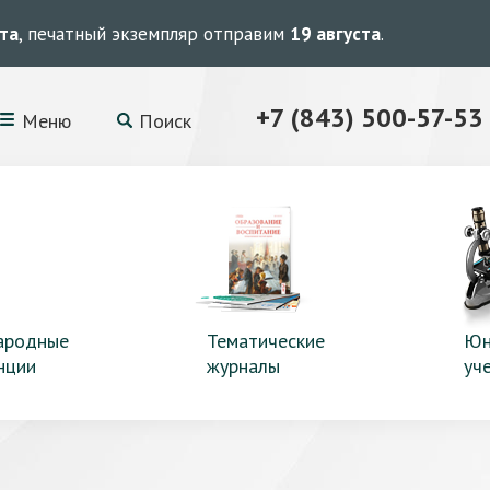
ста
, печатный экземпляр отправим
19 августа
.
+7 (843) 500-57-53
Меню
Поиск
ародные
Тематические
Юн
нции
журналы
уч