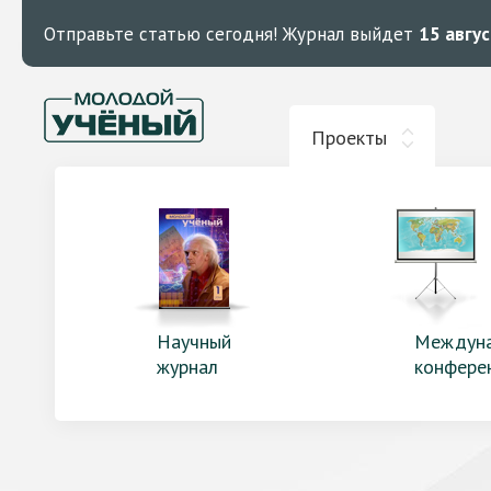
Отправьте статью сегодня!
Журнал выйдет
15 авгу
Проекты
Научный
Междун
журнал
конфере