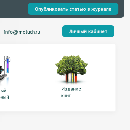
Опубликовать статью в журнале
Личный кабинет
info@moluch.ru
Издание
ый
книг
еный