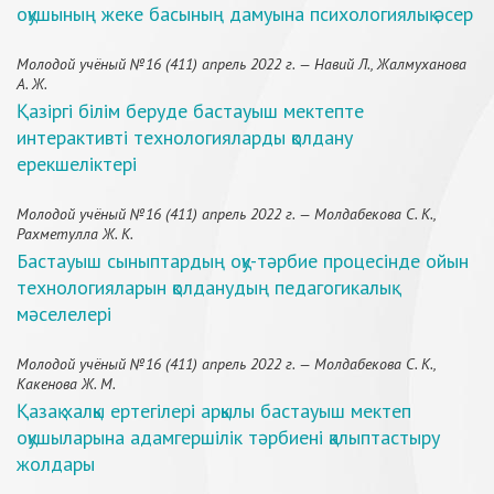
оқушының жеке басының дамуына психологиялық әсер
Молодой учёный №16 (411) апрель 2022 г. — Навий Л., Жалмуханова
А. Ж.
Қазіргі білім беруде бастауыш мектепте
интерактивті технологияларды қолдану
ерекшеліктері
Молодой учёный №16 (411) апрель 2022 г. — Молдабекова С. К.,
Рахметулла Ж. К.
Бастауыш сыныптардың оқу-тәрбие процесінде ойын
технологияларын қолданудың педагогикалық
мәселелері
Молодой учёный №16 (411) апрель 2022 г. — Молдабекова С. К.,
Какенова Ж. М.
Қазақ халқы ертегілері арқылы бастауыш мектеп
оқушыларына адамгершілік тәрбиені қалыптастыру
жолдары