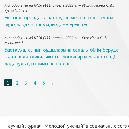
Молодой учёный №16 (411) апрель 2022 г. — Молдабекова С. К.,
Кумекбай А. Т.
Екі тілді ортадағы бастауыш мектеп жасындағы
оқушылардың танымдық даму ерекшелігі
Молодой учёный №16 (411) апрель 2022 г. — Сенкубаев С. Т.,
Мухамет Г.
Бастауыш сынып оқушыларына сапалы білім беруде
жаңа педагогикалық технологиялар мен әдістерді
қолданудың ғылыми негіздері
1
2
3
4
5
→
Научный журнал “Молодой ученый” в социальных сетях