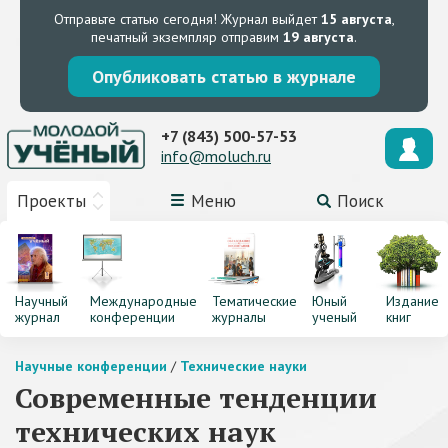
Отправьте статью сегодня!
Журнал выйдет
15 августа
,
печатный экземпляр отправим
19 августа
.
Опубликовать статью в журнале
+7 (843) 500-57-53
info@moluch.ru
Проекты
Меню
Поиск
Научный
Международные
Тематические
Юный
Издание
журнал
конференции
журналы
ученый
книг
Научные конференции
/
Технические науки
Современные тенденции
технических наук