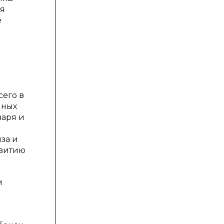
ия
е
сего в
чных
варя и
за и
звитию
м