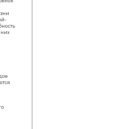
ебенок
изни
ой-
бность
 них
дое
ются
го