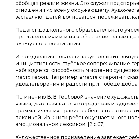
обобщая реалии жизни. Это служит подспорь
отношения ко всему окружающему. Художеств
заставляют детей волноваться, переживать, ка
Педагог дошкольного образовательного учре
произведениями и на этой основе решает цел
культурного воспитания.
Исследования показали такую отличительную 
инициативность, глубокое сопереживание ге
наблюдается способность мысленно существов
место героя. Например, вместе с героями сказ
удовлетворения и радости при победе добра 
По мнению В. В. Гербовой значение художест
языка, указывая на то, что средствами художе
грамматических правил ребенок практически 
лексикой. Из книги ребенок узнает много нов
эмоциональной лексикой. [2 с.67]
Художественное произведение завлекает ребе