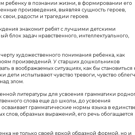
ем ребенку в познании жизни, в формировании его
енные произведения, выявляя сущность героев,
к свои, радости и трагедии героев.
ждения знакомит ребят с лучшими детскими
ый блок задач нравственного, интеллектуального,
черту художественного понимания ребенка, как
роям произведений. У старших дошкольников
ать в воображаемых ситуациях, как бы становиться 
ки дети испытывают чувство тревоги, чувство облег
над злом.
венной литературы для усвоения грамматики родно
ственного слова еще до школы, до усвоения
осваивает грамматические нормы языка в единстве
ых слов, образных выражений, его речь обогащается
нка не только своей яркой образной формой, но и