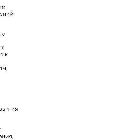
ым
тений
 с
ет
о к
ям,
м
азвития
с
ания,