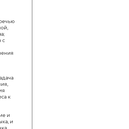
и
 речью
ной,
а;
 с
чения
задача
ния,
ия
са к
ие и
ыка, и
ка.