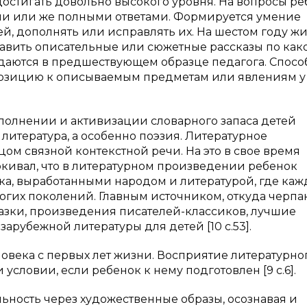
 достигать довольно высокого уровня. На вопросы р
ими или же полными ответами. Формируется умение
й, дополнять или исправлять их. На шестом году ж
тавить описательные или сюжетные рассказы по как
уждаются в предшествующем образце педагога. Спосо
позицию к описываемым предметам или явлениям у
полнении и активизации словарного запаса детей
литература, а особенно поэзия. Литературное
м связной контекстной речи. На это в свое время
кивал, что в литературном произведении ребенок
ка, выработанными народом и литературой, где каж
ногих поколений. Главным источником, откуда черпа
казки, произведения писателей-классиков, лучшие
рубежной литературы для детей [10 с.53].
овека с первых лет жизни. Восприятие литературно
словии, если ребенок к нему подготовлен [9 с.6].
ьность через художественные образы, осознавая и