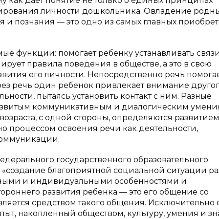
у как дает понятие не только о единых принципах
рмирования личности дошкольника. Овладение родн
 и познания — это одно из самых главных приобре
е функции: помогает ребенку устанавливать связи
ует правила поведения в обществе, а это в свою
звития его личности. Непосредственно речь помога
ез речь один ребенок привлекает внимание другог
ьности, пытаясь установить контакт с ним. Разные
развитым коммуникативным и диалогическим умени
озраста, с одной стороны, определяются развитие
но процессом освоения речи как деятельности,
коммуникации.
едерального государственного образовательного
я «создание благоприятной социальной ситуации р
астными и индивидуальными особенностями и
ороннего развития ребенка — это его общение со
вляется средством такого общения. Исключительно 
ыт, накопленный обществом, культуру, умения и зн