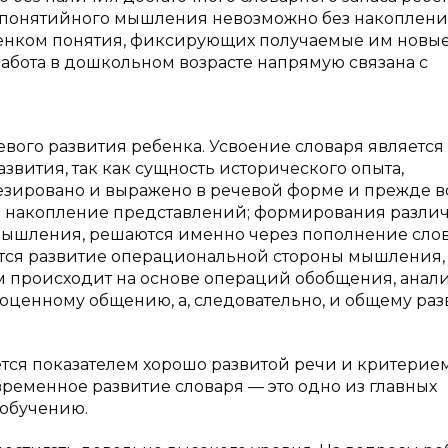
ие понятийного мышления невозможно без накоплен
енком понятия, фиксирующих получаемые им новы
работа в дошкольном возрасте напрямую связана с
вого развития ребенка. Усвоение словаря является
вития, так как сущность исторического опыта,
езировано и выражено в речевой форме и прежде в
е и накопление представлений; формирования разли
мышления, решаются именно через пополнение сло
ется развитие операциональной стороны мышления,
 происходит на основе операций обобщения, анали
ноценному общению, а, следовательно, и общему ра
ется показателем хорошо развитой речи и критерие
временное развитие словаря — это одно из главных
 обучению.