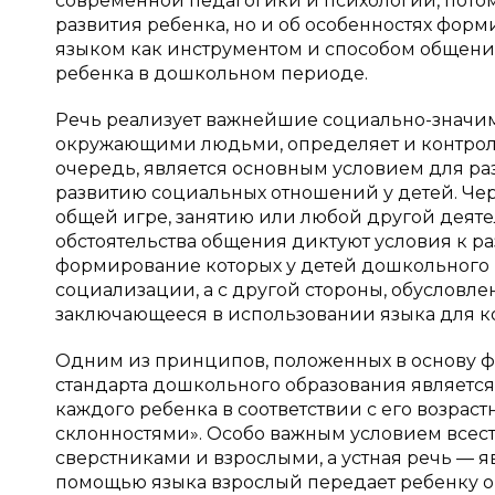
современной педагогики и психологии, потом
развития ребенка, но и об особенностях фо
языком как инструментом и способом общения
ребенка в дошкольном периоде.
Речь реализует важнейшие социально-значимы
окружающими людьми, определяет и контролир
очередь, является основным условием для ра
развитию социальных отношений у детей. Чер
общей игре, занятию или любой другой деятел
обстоятельства общения диктуют условия к 
формирование которых у детей дошкольного в
социализации, а с другой стороны, обусловле
заключающееся в использовании языка для 
Одним из принципов, положенных в основу ф
стандарта дошкольного образования являетс
каждого ребенка в соответствии с его возр
склонностями». Особо важным условием всест
сверстниками и взрослыми, а устная речь — я
помощью языка взрослый передает ребенку оп