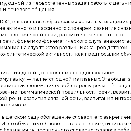
му, одной из первостепенных задач работы с детьм
и и речевого общения.
ФГОС дошкольного образования являются: владение
е активного и пассивного словарей; развитие связ
онологической речи; развитие речевого творчеств
 речи, фонетико-фонематического слуха; знакомство
нимание на слух текстов различных жанров детской
ко-синтетической активности как предпосылки обу
спитания детей- дошкольников в дошкольном
у языку, — является одной из главных. Эта общая 
 воспитания фонематической стороны речи, обогаще
ование грамматической правильности речи, развит
ой речи, развития связной речи, воспитания интере
ю грамоте.
в детском саду обогащение словаря, его закреплен
И это объяснимо. Слово — это основная единица яз
без наличия достаточного словарного запаса ребен