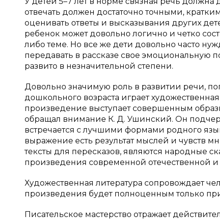
У детей 5–7 лет в норме связная речь должна
отвечать должен достаточно точными, кратк
оценивать ответы и высказывания других дете
ребенок может довольно логично и четко сос
либо теме. Но все же дети довольно часто н
передавать в рассказе свое эмоциональную 
развито в незначительной степени.
Довольно значимую роль в развитии речи, по
дошкольного возраста играет художественная 
произведение выступает совершенным образцо
обращал внимание К. Д. Ушинский. Он подчер
встречается с лучшими формами родного язы
выражение есть результат мыслей и чувств м
тексты для пересказов, являются народные с
произведения современной отечественной и за
Художественная литература сопровождает чел
произведения будет полноценным только при у
Писательское мастерство отражает действител