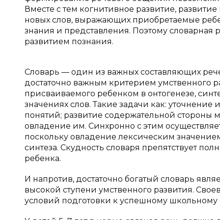
Вместе с тем когнитивное развитие, развит
новых слов, выражающих приобретаемые реб
знания и представления. Поэтому словарная 
развитием познания.
Словарь — один из важных составляющих рече
достаточно важным критерием умственного раз
присваиваемого ребенком в онтогенезе, синт
значениях слов. Такие задачи как: уточнени
понятий; развитие содержательной стороны 
овладение им. Синхронно с этим осуществля
поскольку овладение лексическим значением
синтеза. Скудность словаря препятствует пол
ребенка.
И напротив, достаточно богатый словарь явля
высокой ступени умственного развития. Свое
условий подготовки к успешному школьному