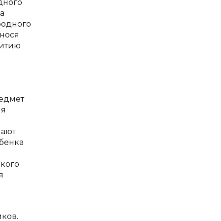
дного
а
родного
енося
витию
редмет
ия
шают
ебенка
ского
я
ков.