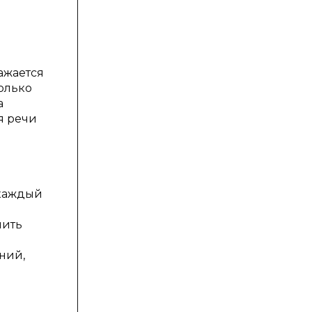
ажается
только
а
я речи
 каждый
чить
ний,