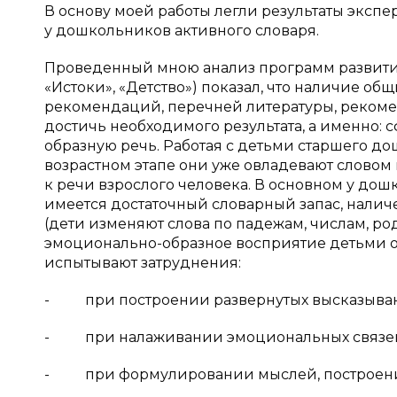
В основу моей работы легли результаты экс
у дошкольников активного словаря.
Проведенный мною анализ программ развития
«Истоки», «Детство») показал, что наличие о
рекомендаций, перечней литературы, рекоме
достичь необходимого результата, а именно:
образную речь. Работая с детьми старшего до
возрастном этапе они уже овладевают словом в
к речи взрослого человека. В основном у до
имеется достаточный словарный запас, налич
(дети изменяют слова по падежам, числам, род
эмоционально-образное восприятие детьми о
испытывают затруднения:
- при построении развернутых высказыва
- при налаживании эмоциональных связей
- при формулировании мыслей, построении