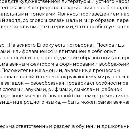
средств художественной литературы и устного наро
ей сказка. Как средство воздействия на ребенка, он
тательными приемами. Являясь произведением на
ный заряд, со словом связан целый мир образов; пер
 переживать вместе с героями, что способствует раз
во. «На всякого Егорку есть поговорка». Пословицы
еками шлифовавшейся и впитавшей в себя опыт
 пословиц и поговорок, умение образно описать п
весьма важным фактором в формировании воображен
а. Положительные эмоции, вызванные процессом
ознавательный интерес к окружающему миру, повы
е загадок — своеобразная проверка способности р
я словами, звуками, рифмами, смыслами, ребенок
онда, фонетической (звуковой) системы, грамматиче
овищнице родного языка, — быть может, самая важна
весьма ответственный раздел в обучении дошкольни