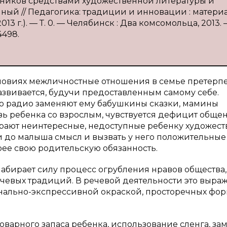
льников средствами художественной литературы и
енный // Педагогика: традиции и инновации : матери
13 г.). — Т. 0. — Челябинск : Два комсомольца, 2013. —
4498.
ловиях межличностные отношения в семье претерп
азвивается, будучи предоставленным самому себе.
по радио заменяют ему бабушкины сказки, мамины
зь ребенка со взрослым, чувствуется дефицит обще
ирают неинтересные, недоступные ребенку художес
и до малыша смысл и вызвать у него положительные
рее свою родительскую обязанность.
набирает силу процесс огрубления нравов общества,
ечевых традиций. В речевой деятельности это выра
ально-экспрессивной окраской, просторечных фор
оварного запаса ребенка, использование сленга, за