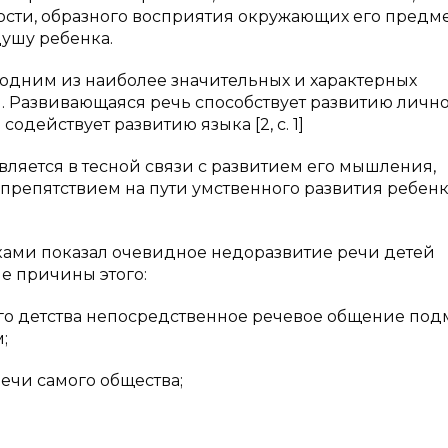
ости, образного восприятия окружающих его предм
душу ребенка.
 одним из наиболее значительных и характерных
. Развивающаяся речь способствует развитию личн
содействует развитию языка [2, с. 1]
твляется в тесной связи с развитием его мышления,
препятствием на пути умственного развития ребенка. 
ами показал очевидное недоразвитие речи детей
е причины этого:
го детства непосредственное речевое общение по
;
ечи самого общества;