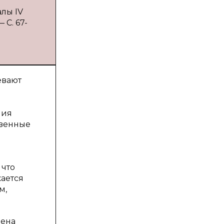
алы IV
 С. 67-
евают
ния
твенные
 что
жается
м,
мена