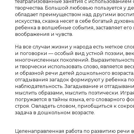
театрализованные занятия с использованием 
творчества. Большой любовью пользуется у дет
обладает преимуществом над другими воспи
искусства, сказка несет в себе богатый духов
ребенка в волшебные события, заставляет его
воображения и чувств.
На все случаи жизни у народа есть меткое сло
и поговорки — особый вид устной поэзии, в
многочисленных поколений. Выразительность
и творчески использовать слово, является 
и образной речи детей дошкольного возраст
отгадывания загадок формируют у ребенка п
наблюдательность. Загадывание и отгадывани
мыслить образами, мыслить поэтически. Игра
погружается в тайны языка, его словарного ф
строя. Овладеть словом, приобщиться к сокр
задача в дошкольном возрасте.
Целенаправленная работа по развитию речи 