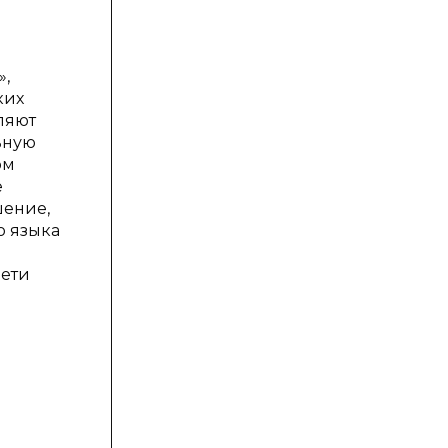
»,
ких
ляют
ьную
ом
е
шение,
о языка
дети