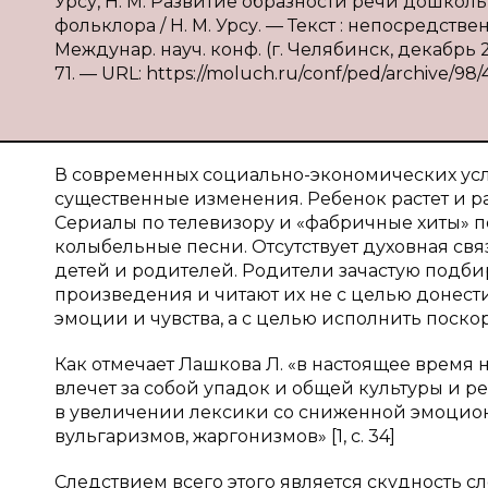
Урсу, Н. М. Развитие образности речи дошко
фольклора / Н. М. Урсу. — Текст : непосредств
Междунар. науч. конф. (г. Челябинск, декабрь 20
71. — URL: https://moluch.ru/conf/ped/archive/98/
В современных социально-экономических ус
существенные изменения. Ребенок растет и р
Сериалы по телевизору и «фабричные хиты» 
колыбельные песни. Отсутствует духовная свя
детей и родителей. Родители зачастую подб
произведения и читают их не с целью донест
эмоции и чувства, а с целью исполнить поско
Как отмечает Лашкова Л. «в настоящее время 
влечет за собой упадок и общей культуры и р
в увеличении лексики со сниженной эмоцион
вульгаризмов, жаргонизмов» [1, с. 34]
Следствием всего этого является скудность сл