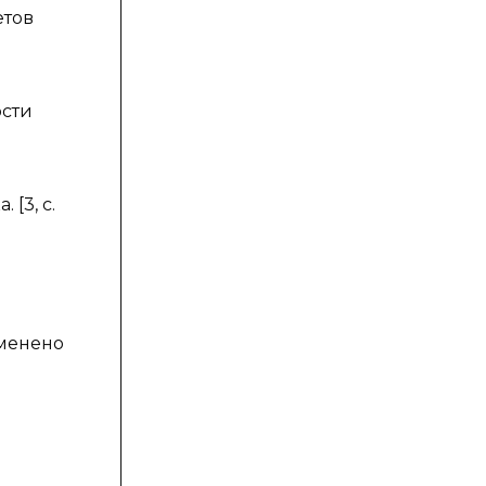
етов
ости
[3, с.
дменено