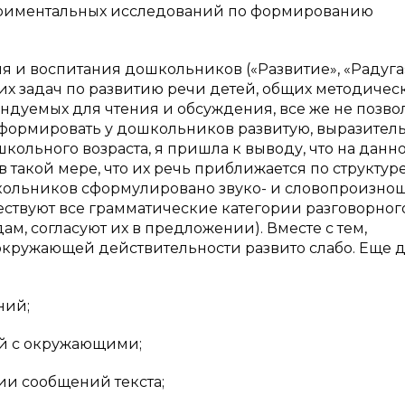
периментальных исследований по формированию
 и воспитания дошкольников («Развитие», «Радуга
бщих задач по развитию речи детей, общих методичес
ндуемых для чтения и обсуждения, все же не позво
 сформировать у дошкольников развитую, выразител
школьного возраста, я пришла к выводу, что на данн
 такой мере, что их речь приближается по структур
школьников сформулировано звуко- и словопроизно
ествуют все грамматические категории разговорног
ам, согласуют их в предложении). Вместе с тем,
кружающей действительности развито слабо. Еще 
ний;
 с окружающими;
 сообщений текста;