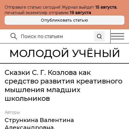
Отправьте статью сегодня! Журнал выйдет
15 августа
,
печатный экземпляр отправим
19 августа
Опубликовать статью
МОЛОДОЙ УЧЁНЫЙ
Сказки С. Г. Козлова как
средство развития креативного
мышления младших
школьников
Авторы
Стрункина Валентина
Александровна
,