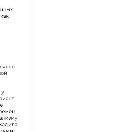
енных
 как
й явно
вой
гу
риант
же
времён
ализму,
оходила
риями