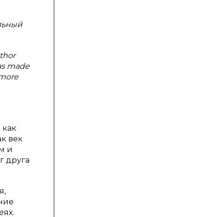
льный
uthor
was made
 more
 как
к век
м и
г друга
я,
ние
еях.