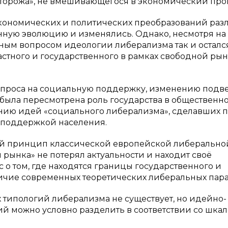
сторожа», не вмешивающегося в экономический про
кономических и политических преобразований раз
ную эволюцию и изменялись. Однако, несмотря на
ым вопросом идеологии либерализма так и осталс
частного и государственного в рамках свободной ры
апроса на социальную поддержку, изменению подв
и была пересмотрена роль государства в общественно
нию идей «социального либерализма», сделавших п
 поддержкой населения.
ый принцип классической европейской либерально
ынка» не потерял актуальности и находит своё
с о том, где находятся границы государственного и
личие современных теоретических либеральных пар
типологий либерализма не существует, но идейно-
й можно условно разделить в соответствии со шка