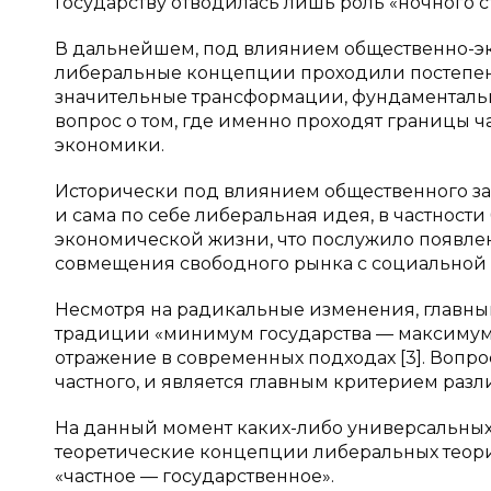
Государству отводилась лишь роль «ночного 
В дальнейшем, под влиянием общественно-э
либеральные концепции проходили постепен
значительные трансформации, фундаментальн
вопрос о том, где именно проходят границы 
экономики.
Исторически под влиянием общественного з
и сама по себе либеральная идея, в частност
экономической жизни, что послужило появле
совмещения свободного рынка с социальной
Несмотря на радикальные изменения, главн
традиции «минимум государства — максимум р
отражение в современных подходах [3]. Вопро
частного, и является главным критерием раз
На данный момент каких-либо универсальных 
теоретические концепции либеральных теори
«частное — государственное».