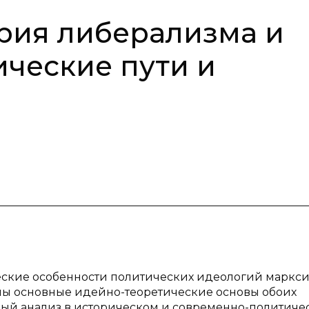
рия либерализма и
ические пути и
еские особенности политических идеологий маркси
ны основные идейно-теоретические основы обоих
ный анализ в историческом и современно-политиче