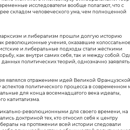
временные исследователи вообще полагают, что с
орее складом человеческого ума, чем полноценной
 марксизм и либерализм прошли долгую историю
как революционные учения, оказавшие колоссально
систские и либеральные подходы стали жёсткими
бу, как внутри самих себя, так и между собой. Од
 данных политических теорий, однозначно заявлять
дея являлся отражением идей Великой Французско
аспектов политического процесса в современном 
альные для конца восемнадцатого века идеалы,
го капитализма.
адикально-революционными для своего времени, на
лись доктриной тех, кто относил себя к центру
 Либералы на протяжении всей истории следовали