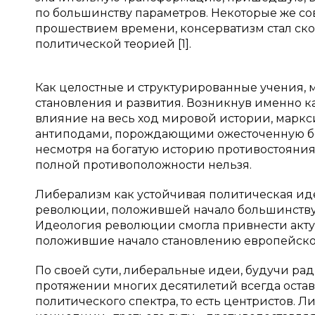
по большинству параметров. Некоторые же со
прошествием времени, консерватизм стал ск
политической теорией [1].
Как целостные и структурированные учения,
становления и развития. Возникнув именно 
влияние на весь ход мировой истории, марк
антиподами, порождающими ожесточенную борь
несмотря на богатую историю противостояния
полной противоположности нельзя.
Либерализм как устойчивая политическая и
революции, положившей начало большинству 
Идеология революции смогла привнести акту
положившие начало становлению европейско
По своей сути, либеральные идеи, будучи р
протяжении многих десятилетий всегда остава
политического спектра, то есть центристов.