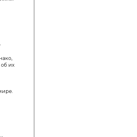
е
нако,
 об их
й
мире.