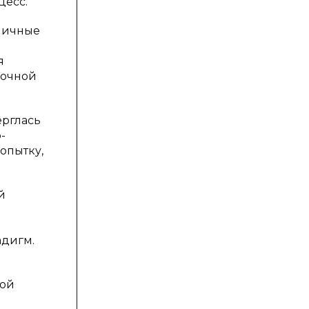
цесс.
личные
я
ночной
ерглась
-
опытку,
й
адигм.
лой