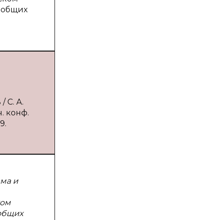
е общих
 С. А.
. конф.
9.
ма и
ком
 общих