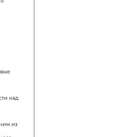
го
евые
сти над
дним из