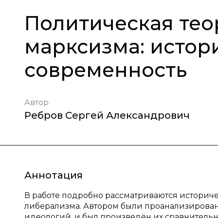
Политическая тео
марксизма: истор
современность
Автор
Ребров Сергей Александрович
Аннотация
В работе подробно рассматриваются историч
либерализма. Автором были проанализирова
идеологий, и был произведён их сравнитель