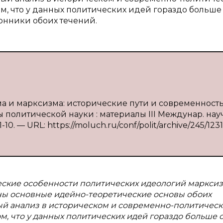
том, что у данных политических идей гораздо больш
онники обоих течений.
а и марксизма: исторические пути и современность /
ы политической науки : материалы III Междунар. науч
 1-10. — URL: https://moluch.ru/conf/polit/archive/245/1231
еские особенности политических идеологий марксиз
ы основные идейно-теоретические основы обоих
ый анализ в историческом и современно-политичес
ом, что у данных политических идей гораздо больше