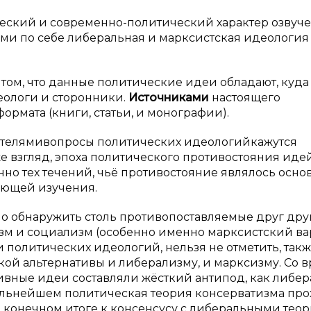
еский и современно-политический характер озвуч
ми по себе либеральная и марксистская идеология
том, что данные политические идеи обладают, куда
еологи и сторонники.
Источниками
настоящего
рмата (книги, статьи, и монографии).
телямивопросы политических идеологийкажутся
 взгляд, эпоха политического противостояния иде
нно тех течений, чьё противостояние являлось осно
ающей изучения.
о обнаружить столь противопоставляемые друг дру
зм и социализм (особенно именно марксистский ва
 политических идеологий, нельзя не отметить, так
кой альтернативы и либерализму, и марксизму. Со 
ные идеи составляли жёсткий антипод, как либер
дальнейшем политическая теория консерватизма пр
конечном итоге к консенсусу с либеральными тео