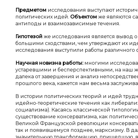
Предметом
исследования выступают историч
политических идей.
Объектом
же являются са
антиподы и взаимозависимые течения.
Гипотезой
же исследования является вывод о 
большими сходствами, чем утверждают их ид
исследования выступили работы различного фо
Научная новизна работы:
многими исследова
устаревшими и бесперспективными, на наш же
далека от завершения и анализ непосредстве
прошлого века, кажется нам весьма заслужив
В истории политических теорий и идей трудн
идейно-теоретические течения как либерали
социализма). Касаясь классической типологии
существование консерватизма, как политичес
Великой Французской революции консерватив
так и появившемуся позднее, марксизму. В 
значительную трансформацию, пришедшую, в 