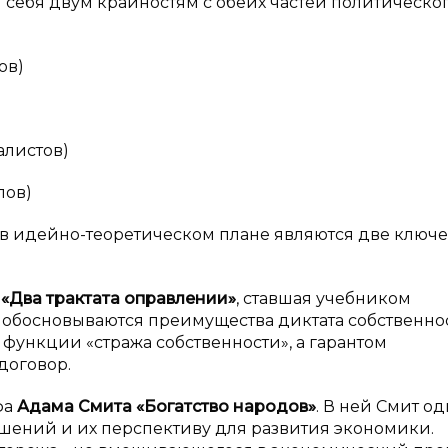
 себя двум крайностям с обеих частей политическо
ов)
алистов)
лов)
 в идейно-теоретическом плане являются две ключ
«Два трактата о
правлении»
, ставшая учебником
 обосновываются преимущества диктата собственно
 функции «стража собственности», а гарантом
договор.
фа
Адама Смита «Богатство народов»
. В ней Смит о
шений и их перспективу для развития экономики.