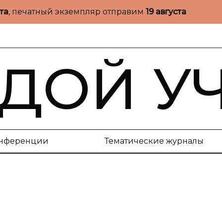
ста
, печатный экземпляр отправим
19 августа
ДОЙ У
нференции
Тематические журналы