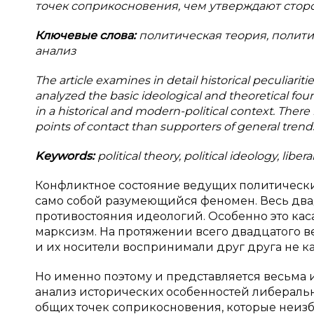
точек соприкосновения, чем утверждают стор
Ключевые слова:
политическая теория, полити
анализ
The article examines in detail historical peculiariti
analyzed the basic ideological and theoretical fou
in a historical and modern-political context. There
points of contact than supporters of general trend
Keywords:
political theory, political ideology, lib
Конфликтное состояние ведущих политически
само собой разумеющийся феномен. Весь двад
противостояния идеологий. Особенно это кас
марксизм. На протяжении всего двадцатого в
и их носители воспринимали друг друга не как
Но именно поэтому и представляется весьма 
анализ исторических особенностей либераль
общих точек соприкосновения, которые неизб