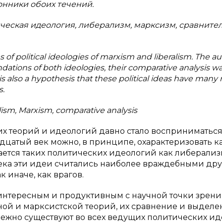
онники обоих течений.
ческая идеология, либерализм, марксизм, сравните
es of political ideologies of marxism and liberalism. The a
ndations of both ideologies, their comparative analysis 
 is also a hypothesis that these political ideas have many
s.
eralism, Marxism, comparative analysis
х теорий и идеологий давно стало восприниматься
цатый век можно, в принципе, охарактеризовать ка
ается таких политических идеологий как либерализ
ека эти идеи считались наиболее враждебными дру
 иначе, как врагов.
интересным и продуктивным с научной точки зрени
ной и марксистской теорий, их сравнение и выделе
ежно существуют во всех ведущих политических ид