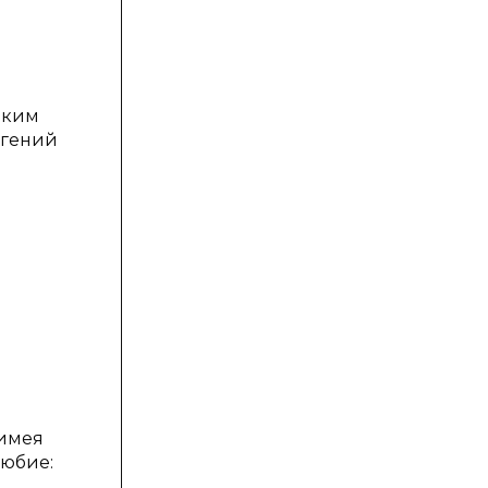
ярким
вгений
 имея
любие: