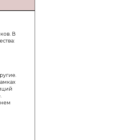
ков. В
ства:
другие.
рамках
зиций
.
 нем