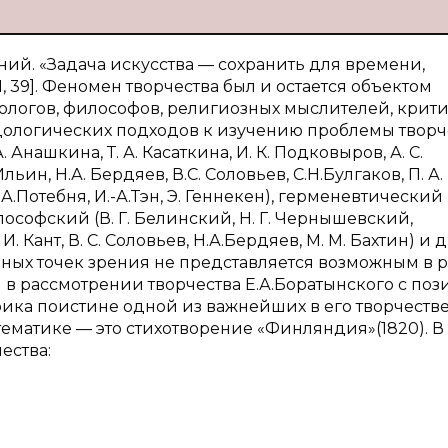
ий. «Задача искусства — сохранить для времени,
, 39]. Феномен творчества был и остается объектом
логов, философов, религиозных мыслителей, крити
дологических подходов к изучению проблемы творче
. Анашкина, Т. А. Касаткина, И. К. Подковыров, А. С.
ин, Н.А. Бердяев, В.С. Соловьев, С.Н.Булгаков, П. А.
Потебня, И.-А.Тэн, Э. Геннекен), герменевтический
лософский (В. Г. Белинский, Н. Г. Чернышевский,
. Кант, В. С. Соловьев, Н.А.Бердяев, М. М. Бахтин) и 
ных точек зрения не представляется возможным в 
 в рассмотрении творчества Е.А.Боратынского с по
рика поистине одной из важнейших в его творчестве
матике — это стихотворение «Финляндия»(1820). В
ества: