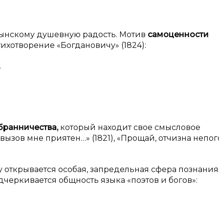
атынскому душевную радость. Мотив
самоценности
ихотворение «Богдановичу» (1824):
,
бранничества,
который
находит свое смысловое
ызов мне приятен…» (1821), «Прощай, отчизна непо
у открывается особая, запредельная сфера познания,
дчеркивается общность языка «поэтов и богов»: