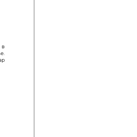
 в
е.
ар