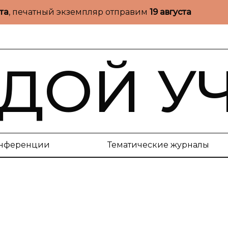
ста
, печатный экземпляр отправим
19 августа
ДОЙ У
нференции
Тематические журналы