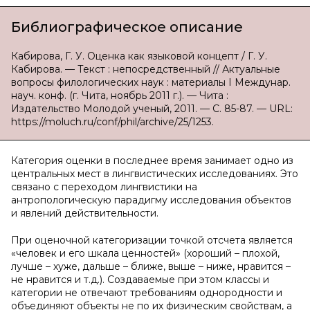
Библиографическое описание
Кабирова, Г. У. Оценка как языковой концепт / Г. У.
Кабирова. — Текст : непосредственный // Актуальные
вопросы филологических наук : материалы I Междунар.
науч. конф. (г. Чита, ноябрь 2011 г.). — Чита :
Издательство Молодой ученый, 2011. — С. 85-87. — URL:
https://moluch.ru/conf/phil/archive/25/1253.
Категория оценки в последнее время занимает одно из
центральных мест в лингвистических исследованиях. Это
связано с переходом лингвистики на
антропологическую парадигму исследования объектов
и явлений действительности.
При оценочной категоризации точкой отсчета является
«человек и его шкала ценностей» (хороший – плохой,
лучше – хуже, дальше – ближе, выше – ниже, нравится –
не нравится и т.д.). Создаваемые при этом классы и
категории не отвечают требованиям однородности и
объединяют объекты не по их физическим свойствам, а