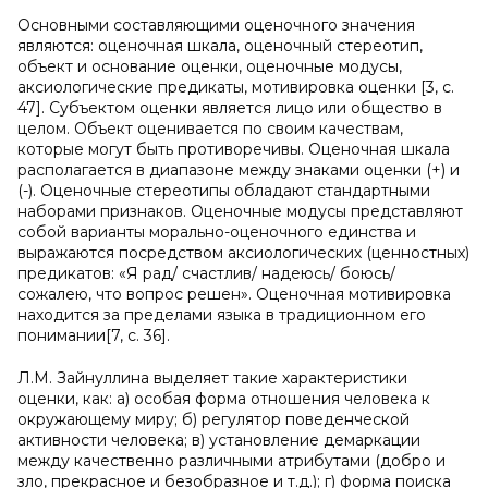
Основными составляющими оценочного значения
являются: оценочная шкала, оценочный стереотип,
объект и основание оценки, оценочные модусы,
аксиологические предикаты, мотивировка оценки [3, с.
47]. Субъектом оценки является лицо или общество в
целом. Объект оценивается по своим качествам,
которые могут быть противоречивы. Оценочная шкала
располагается в диапазоне между знаками оценки (+) и
(-). Оценочные стереотипы обладают стандартными
наборами признаков. Оценочные модусы представляют
собой варианты морально-оценочного единства и
выражаются посредством аксиологических (ценностных)
предикатов: «Я рад/ счастлив/ надеюсь/ боюсь/
сожалею, что вопрос решен». Оценочная мотивировка
находится за пределами языка в традиционном его
понимании[7, с. 36].
Л.М. Зайнуллина выделяет такие характеристики
оценки, как: а) особая форма отношения человека к
окружающему миру; б) регулятор поведенческой
активности человека; в) установление демаркации
между качественно различными атрибутами (добро и
зло, прекрасное и безобразное и т.д.); г) форма поиска