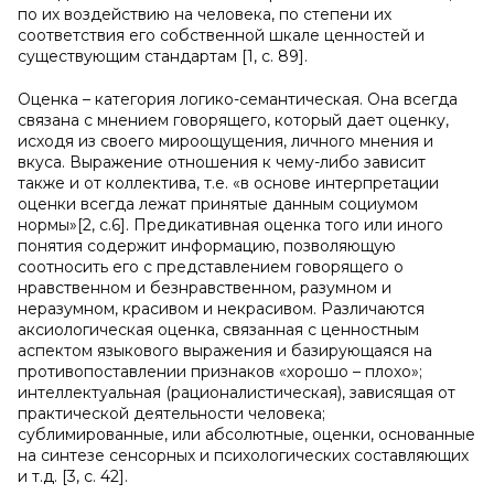
по их воздействию на человека, по степени их
соответствия его собственной шкале ценностей и
существующим стандартам [1, с. 89].
Оценка – категория логико-семантическая. Она всегда
связана с мнением говорящего, который дает оценку,
исходя из своего мироощущения, личного мнения и
вкуса. Выражение отношения к чему-либо зависит
также и от коллектива, т.е. «в основе интерпретации
оценки всегда лежат принятые данным социумом
нормы»[2, с.6]. Предикативная оценка того или иного
понятия содержит информацию, позволяющую
соотносить его с представлением говорящего о
нравственном и безнравственном, разумном и
неразумном, красивом и некрасивом. Различаются
аксиологическая оценка, связанная с ценностным
аспектом языкового выражения и базирующаяся на
противопоставлении признаков «хорошо – плохо»;
интеллектуальная (рационалистическая), зависящая от
практической деятельности человека;
сублимированные, или абсолютные, оценки, основанные
на синтезе сенсорных и психологических составляющих
и т.д. [3, с. 42].