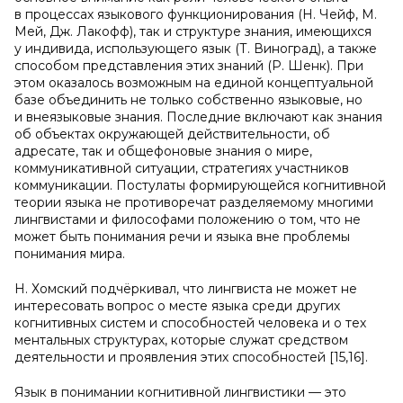
в процессах языкового функционирования (Н. Чейф, М.
Мей, Дж. Лакофф), так и структуре знания, имеющихся
у индивида, использующего язык (Т. Виноград), а также
способом представления этих знаний (Р. Шенк). При
этом оказалось возможным на единой концептуальной
базе объединить не только собственно языковые, но
и внеязыковые знания. Последние включают как знания
об объектах окружающей действительности, об
адресате, так и общефоновые знания о мире,
коммуникативной ситуации, стратегиях участников
коммуникации. Постулаты формирующейся когнитивной
теории языка не противоречат разделяемому многими
лингвистами и философами положению о том, что не
может быть понимания речи и языка вне проблемы
понимания мира.
Н. Хомский подчёркивал, что лингвиста не может не
интересовать вопрос о месте языка среди других
когнитивных систем и способностей человека и о тех
ментальных структурах, которые служат средством
деятельности и проявления этих способностей [15,16].
Язык в понимании когнитивной лингвистики — это