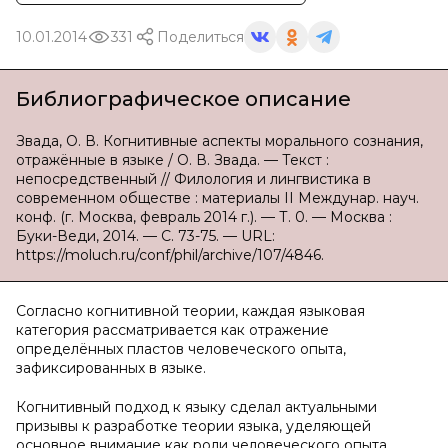
10.01.2014
331
Поделиться
Библиографическое описание
Звада, О. В. Когнитивные аспекты морального сознания,
отражённые в языке / О. В. Звада. — Текст :
непосредственный // Филология и лингвистика в
современном обществе : материалы II Междунар. науч.
конф. (г. Москва, февраль 2014 г.). — Т. 0. — Москва :
Буки-Веди, 2014. — С. 73-75. — URL:
https://moluch.ru/conf/phil/archive/107/4846.
Согласно когнитивной теории, каждая языковая
категория рассматривается как отражение
определённых пластов человеческого опыта,
зафиксированных в языке.
Когнитивный подход к языку сделал актуальными
призывы к разработке теории языка, уделяющей
основное внимание как роли человеческого опыта