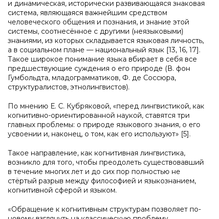
и динамическая, исторически развивающаяся знаковая
система, являющаяся важнейшим средством
человеческого общения и познания, и знание этой
системы, соотнесённое с другими (неязыковыми)
знаниями, из которых складывается языковая личность,
а в социальном плане — национальный язык [13, 16, 17].
Такое широкое понимание языка вбирает в себя все
предшествующие суждения о его природе (В. фон
Гумбольдта, младограмматиков, Ф. де Соссюра,
структуралистов, этнолингвистов).
По мнению Е. С. Кубряковой, «перед лингвистикой, как
когнитивно-ориентированной наукой, ставятся три
главных проблемы: о природе языкового знания, о его
усвоении и, наконец, о том, как его используют» [5].
Такое направление, как когнитивная лингвистика,
возникло для того, чтобы преодолеть существовавший
в течение многих лет и до сих пор полностью не
стёртый разрыв между философией и языкознанием,
когнитивной сферой и языком.
«Обращение к когнитивным структурам позволяет по-
новому взглянуть на классическую проблему