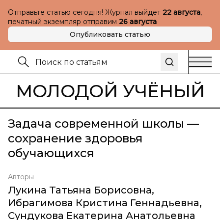
Отправьте статью сегодня! Журнал выйдет
22 августа
,
печатный экземпляр отправим
26 августа
Опубликовать статью
МОЛОДОЙ УЧЁНЫЙ
Задача современной школы —
сохранение здоровья
обучающихся
Авторы
Лукина Татьяна Борисовна
,
Ибрагимова Кристина Геннадьевна
,
Сундукова Екатерина Анатольевна