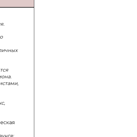
я.
о
зличных
тся
она.
истами,
с,
ческая
зунге: