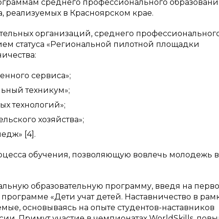
граммам среднего профессионального образования
, реализуемых в Красноярском крае.
тельных организаций, среднего профессиональног
нием статуса «Региональной пилотной площадки
ичества:
нного сервиса»;
ьный техникум»;
х технологий»;
льского хозяйства»;
дж» [4].
цесса обучения, позволяющую вовлечь молодежь в
льную образовательную программу, введя на перв
 программе «Дети учат детей. Наставничество в рам
яемые, основываясь на опыте студентов-наставников
сии. Примут участие в чемпионатах WorldSkills, пов