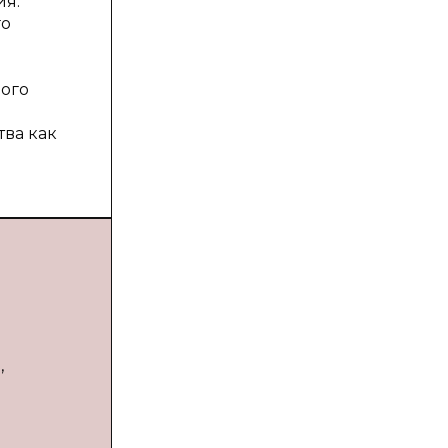
ия.
го
ного
ва как
,