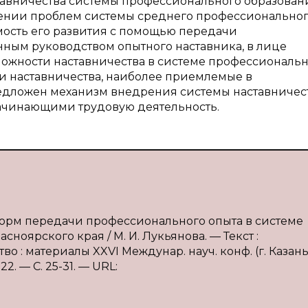
тавничества системы профессионального образован
шении проблем системы среднего профессионально
мость его развития с помощью передачи
нным руководством опытного наставника, в лице
ожности наставничества в системе профессиональ
и наставничества, наиболее приемлемые в
едложен механизм внедрения системы наставничест
ачинающими трудовую деятельность.
 форм передачи профессионального опыта в системе
оярского края / М. И. Лукьянова. — Текст :
о : материалы XXVI Междунар. науч. конф. (г. Казань
2. — С. 25-31. — URL: