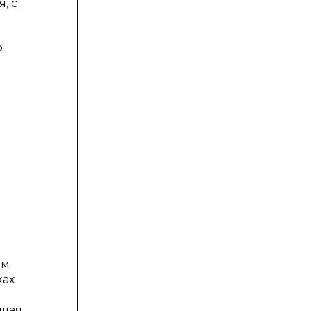
, с
о
ом
ках
ышая