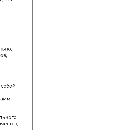
льно,
ов,
 собой
рамм,
льного
чества,