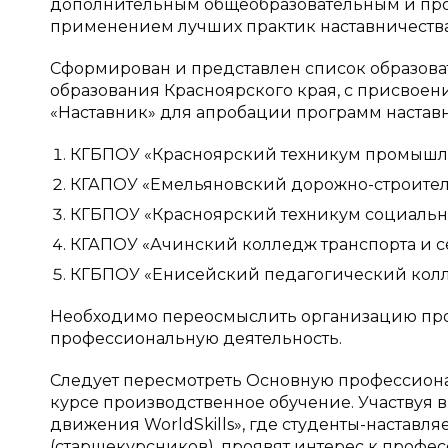
дополнительным общеобразовательным и про
применением лучших практик наставничества
Сформирован и представлен список образова
образования Красноярского края, с присвое
«Наставник» для апробации программ наставн
КГБПОУ «Красноярский техникум промышле
КГАПОУ «Емельяновский дорожно-строител
КГБПОУ «Красноярский техникум социальны
КГАПОУ «Ачинский колледж транспорта и се
КГБПОУ «Енисейский педагогический колле
Необходимо переосмыслить организацию про
профессиональную деятельность.
Следует пересмотреть Основную профессиона
курсе производственное обучение. Участвуя в
движения WorldSkills», где студенты-наставл
(старшекурсников), проявят интерес к профес