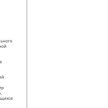
льного
ной
в
ий
тр
,
ющихся