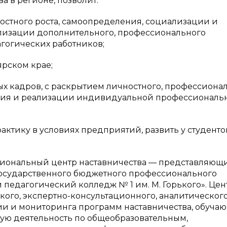
 в регионе, позволит:
остного роста, самоопределения, социализации и
лизации дополнительного, профессионального
гогических работников;
ярском крае;
ых кадров, с раскрытием личностного, профессиона
ния и реализации индивидуальной профессиональ
актику в условиях предприятий, развить у студенто
гиональный центр наставничества — представляющ
государственного бюджетного профессионального
педагогический колледж № 1 им. М. Горького». Цен
кого, экспертно-консультационного, аналитического
 и мониторинга программ наставничества, обуча
ую деятельность по общеобразовательным,