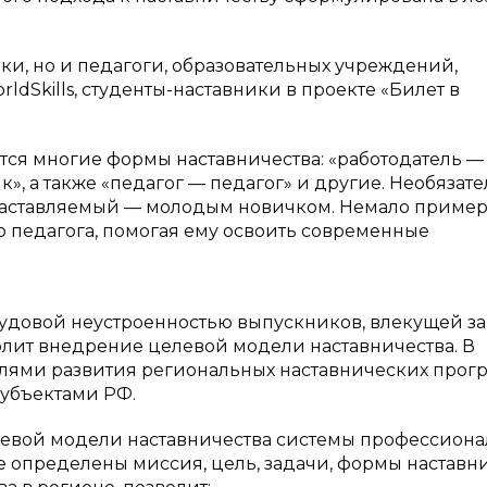
ки, но и педагоги, образовательных учреждений,
Skills, студенты-наставники в проекте «Билет в
ся многие формы наставничества: «работодатель —
ик», а также «педагог — педагог» и другие. Необязате
 наставляемый — молодым новичком. Немало пример
о педагога, помогая ему освоить современные
рудовой неустроенностью выпускников, влекущей за
лит внедрение целевой модели наставничества. В
телями развития региональных наставнических прог
убъектами РФ.
евой модели наставничества системы профессиона
е определены миссия, цель, задачи, формы наставни