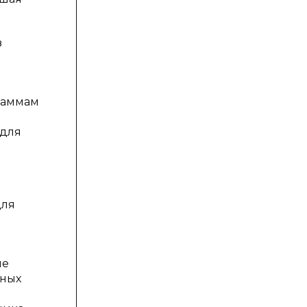
в
раммам
 для
для
ие
ьных