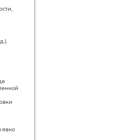
ости,
.).
я
де
вленной
товки
з явно