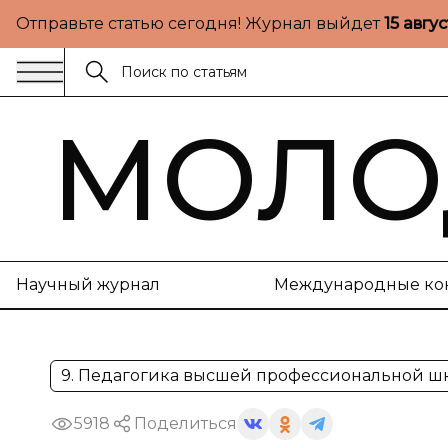
Отправьте статью сегодня! Журнал выйдет
15 авгу
МОЛО
Научный журнал
Международные ко
9. Педагогика высшей профессиональной ш
5918
Поделиться