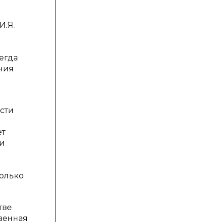
И.Я.
егда
ния
ости
ет
 и
колько
тве
твенная