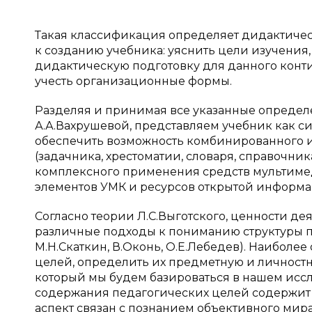
Такая классификация определяет дидактичес
к созданию учебника: уяснить цели изучения,
дидактическую подготовку для данного конт
учесть организационные формы.
Разделяя и принимая все указанные определе
А.А.Вахрушевой, представляем учебник как 
обеспечить возможность комбинированного 
(задачника, хрестоматии, словаря, справочник
комплексного применения средств мультимед
элементов УМК и ресурсов открытой информац
Согласно теории Л.С.Выготского, ценности де
различные подходы к пониманию структуры пе
М.Н.Скаткин, В.Оконь, О.Е.Лебедев). Наиболе
целей, определить их предметную и личностн
который мы будем базироваться в нашем иссл
содержания педагогических целей содержит 
аспект связан с познанием объективного ми