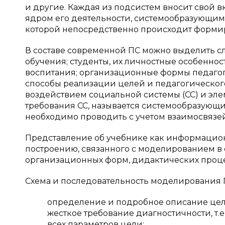
и другие. Каждая из подсистем вносит свой в
ядром его деятельности, системообразующим 
которой непосредственно происходит формир
В составе современной ПС можно выделить с
обучения; студенты, их личностные особенно
воспитания; организационные формы педагог
способы реализации целей и педагогического
воздействием социальной системы (СС) и эл
требования СС, называется системообразующ
необходимо проводить с учетом взаимосвязе
Представление об учебнике как информацион
построению, связанного с моделированием в 
организационных форм, дидактических проце
Схема и последовательность моделирования П
определение и подробное описание цел
жесткое требование диагностичности, т
всех параметров цели;