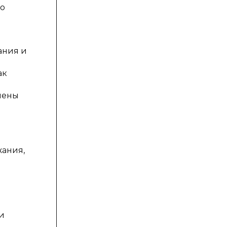
но
ания и
ак
лены
жания,
и