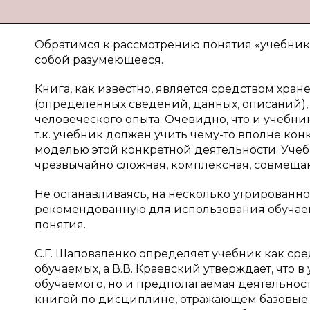
Обратимся к рассмотрению понятия «учебник»
собой разумеющееся.
Книга, как известно, является средством хр
(определенных сведений, данных, описаний),
человеческого опыта. Очевидно, что и учебн
т.к. учебник должен учить чему-то вполне конк
моделью этой конкретной деятельности. Учебн
чрезвычайно сложная, комплексная, совмещаю
Не останавливаясь, на несколько утрирован
рекомендованную для использования обучае
понятия.
С.Г. Шаповаленко определяет учебник как сре
обучаемых, а В.В. Краевский утверждает, что
обучаемого, но и предполагаемая деятельнос
книгой по дисциплине, отражающем базовы