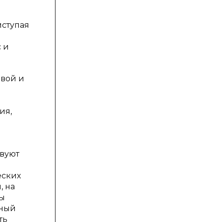
иступая
 и
овой и
ия,
твуют
еских
, на
ры
тный
ть