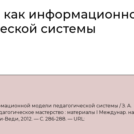
а как информационн
еской системы
рмационной модели педагогической системы / З. А.
дагогическое мастерство : материалы I Междунар. на
ки-Веди, 2012. — С. 286-288. — URL: