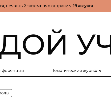
ста
, печатный экземпляр отправим
19 августа
ДОЙ У
нференции
Тематические журналы
колы