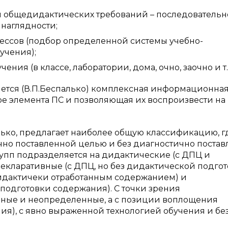
 общедидактических требований – последовательн
 наглядности;
ессов (подбор определенной системы учебно-
учения);
ия (в классе, лаборатории, дома, очно, заочно и т.д
ется (В.П.Беспалько) комплексная информационна
е элемента ПС и позволяющая их воспроизвести на
ько, предлагает наиболее общую классификацию, г
ично поставленной целью и без диагностично поста
рупп подразделяется на дидактические (с ДПЦ и
екларативные (с ДПЦ, но без дидактической подго
дидактичеки отработанным содержанием) и
подготовки содержания). С точки зрения
ные и неопределенные, а с позиции воплощения
ия), с явно выраженной технологией обучения и бе