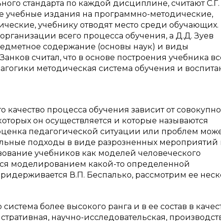
ного стандарта по каждой дисциплине, считают С.Г.
 все учебные издания на программно-методические,
ческие, учебнику отводят место среди обучающих. 
организации всего процесса обучения, а Д.Д. Зуев
предметное содержание (основы наук) и виды
Занков считал, что в основе построения учебника вс
дагогики методическая система обучения и воспита
то качество процесса обучения зависит от совокупн
которых он осуществляется и которые называются
 оценка педагогической ситуации или проблем мож
альные подходы в виде разрозненных мероприятий
вование учебников как моделей человеческого
ься моделированием какой-то определенной
придерживается В.П. Беспалько, рассмотрим ее нес
о система более высокого ранга и в ее состав в качес
истративная, научно-исследовательская, производс