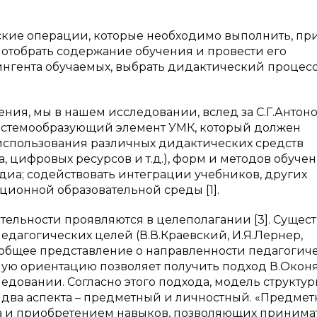
кие операции, которые необходимо выполнить, пр
 отобрать содержание обучения и провести его
ингента обучаемых, выбрать дидактический процесс
ния, мы в нашем исследовании, вслед за С.Г.Антон
системообразующий элемент УМК, который должен
использования различных дидактических средств
а, цифровых ресурсов и т.д.), форм и методов обучен
иа; содействовать интеграции учебников, других
ионной образовательной среды [1].
ятельности проявляются в целеполагании [3]. Сущес
дагогических целей (В.В.Краевский, И.Я.Лернер,
е общее представление о направленности педагогич
ую ориентацию позволяет получить подход В.Оконя
едовании. Согласно этого подхода, модель структу
два аспекта – предметный и личностный. «Предме
ра и приобретением навыков, позволяющих принима