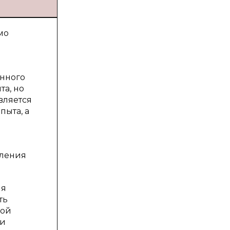
мо
енного
та, но
является
пыта, а
еления
ля
ть
ной
ми