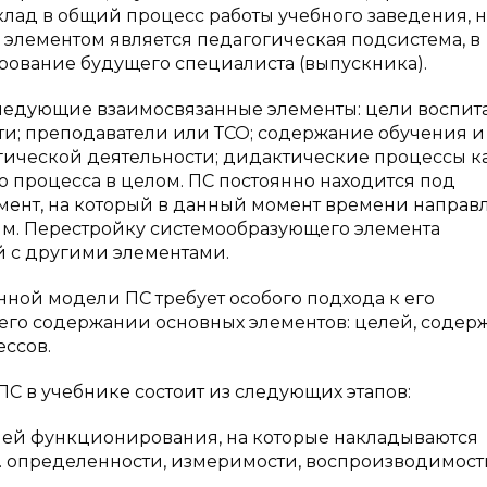
клад в общий процесс работы учебного заведения, 
элементом является педагогическая подсистема, в
ование будущего специалиста (выпускника).
ледующие взаимосвязанные элементы: цели воспит
сти; преподаватели или ТСО; содержание обучения и
ической деятельности; дидактические процессы к
 процесса в целом. ПС постоянно находится под
емент, на который в данный момент времени направ
им. Перестройку системообразующего элемента
й с другими элементами.
ной модели ПС требует особого подхода к его
его содержании основных элементов: целей, содер
ссов.
С в учебнике состоит из следующих этапов:
ей функционирования, на которые накладываются
.е. определенности, измеримости, воспроизводимост