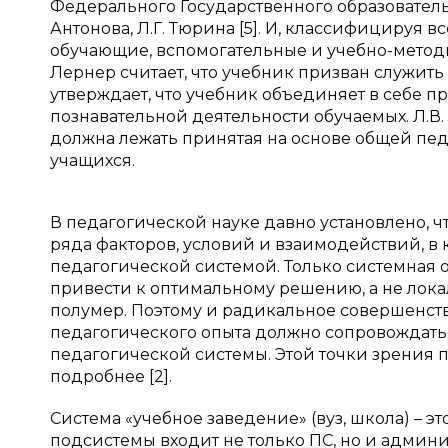
Федерального Государственного образователь
Антонова, Л.Г. Тюрина [5]. И, классифицируя
обучающие, вспомогательные и учебно-методи
Лернер считает, что учебник призван служить 
утверждает, что учебник объединяет в себе 
познавательной деятельности обучаемых. Л.В. 
должна лежать принятая на основе общей пе
учащихся.
В педагогической науке давно установлено, ч
ряда факторов, условий и взаимодействий, в 
педагогической системой. Только системная
привести к оптимальному решению, а не лок
полумер. Поэтому и радикальное совершенст
педагогического опыта должно сопровождат
педагогической системы. Этой точки зрения 
подробнее [2].
Система «учебное заведение» (вуз, школа) – эт
подсистемы входит не только ПС, но и админ