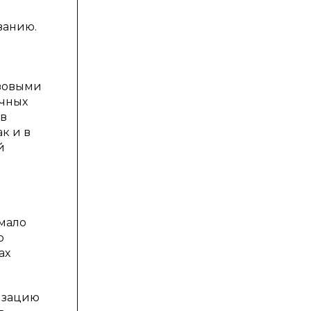
ванию.
азовыми
очных
ов
к и в
й
мало
о
ах
изацию