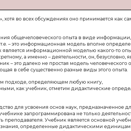
, хотя во всех обсуждениях оно принимается как са
анения общечеловеческого опыта в виде информации,
 т.е. – это информационная модель вполне определ
ик является информационной моделью какого-то опы
ретному, а именно – деятельности, он, безусловно, 
ик – это далеко не простая модель человеческого о
щая в себе существенно разные виды этого опыта.
ном подходе, определяющем любую книгу,
мыми, как учебник, отметим дидактические опред
дство для усвоения основ наук, предназначенное д
 в учебнике запрограммирована не только деятельнос
ть преподавателя. Учебник является основной учеб
е знания, определенные дидактическими единица