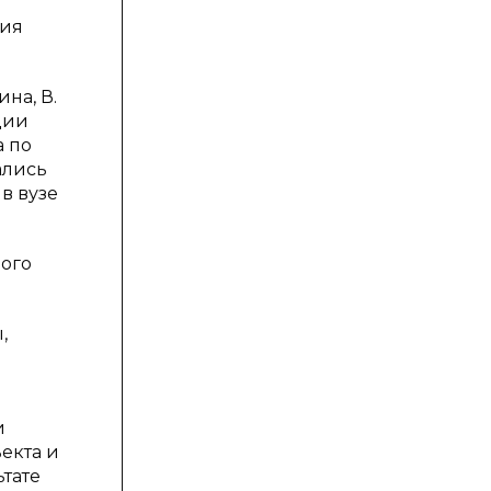
ния
на, В.
ции
а по
ались
в вузе
вого
,
и
екта и
ьтате