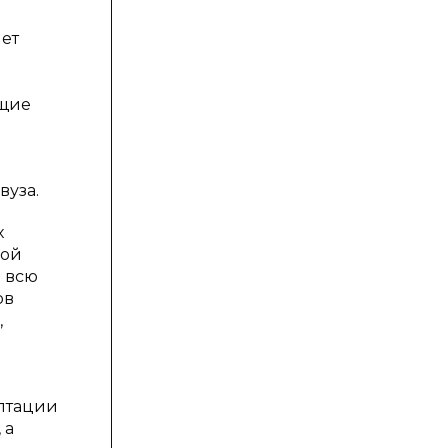
яет
ы
ящие
вуза.
х
ной
о всю
ов
,
аптации
 а