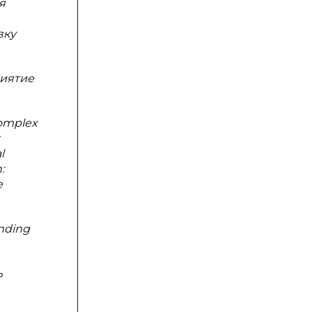
я
вку
риятие
complex
l
:
e
unding
ь