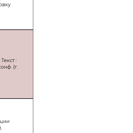
овку
Текст :
нф. (г.
пции
,