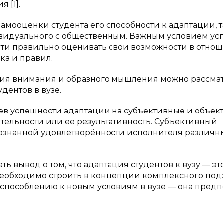
 [1].
самооценки студента его способности к адаптации, т
ивидуального с общественным. Важным условием у
сти правильно оценивать свои возможности в отно
ка и правил.
вития внимания и образного мышления можно рассма
дентов в вузе.
ев успешности адаптации на субъективные и объек
ельности или ее результативность. Субъективный
сознанной удовлетворённости исполнителя различ
 вывод о том, что адаптация студентов к вузу — эт
еобходимо строить в концепции комплексного под
испособлению к новым условиям в вузе — она предп