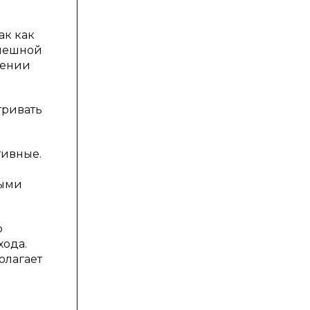
ак как
спешной
шении
тривать
тивные.
ными
о
хода.
олагает