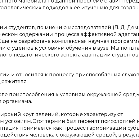
нного материала по данной проблеме ставит перед
одологических подходов к её изучению для созда
и студентов, по мнению исследователей (Л. Д. Деми
одическом содержании процесса эффективной адапта
]. Еще не разработана комплексная научная программ
 студентов к условиям обучения в вузе. Мы попыт
ого-педагогического аспекта адаптации студентов 
гии и относился к процессу приспособления слухо
дражителя.
нове приспособления к условиям окружающей среды
 организма.
ирокий круг явлений, которые характеризуют
 условиям. Этот термин был перенят психологией 
птация понимается как процесс гармонизации субъ
имодействия человека с окружающей средой, в резул