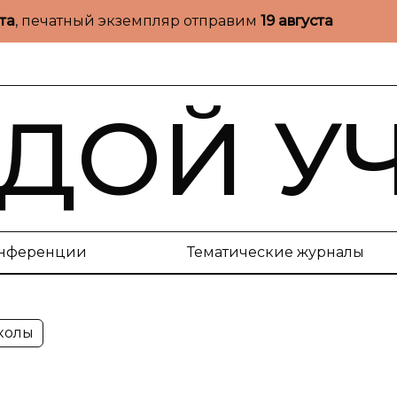
ста
, печатный экземпляр отправим
19 августа
ДОЙ У
нференции
Тематические журналы
колы