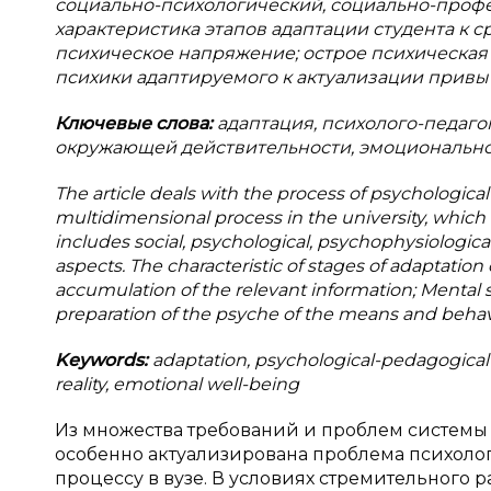
социально-психологический, социально-проф
характеристика этапов адаптации студента к 
психическое напряжение; острое психическая 
психики адаптируемого к актуализации привы
Ключевые слова:
адаптация, психолого-педаго
окружающей действительности, эмоциональн
The article deals with the process of psychologic
multidimensional process in the university, which
includes social, psychological, psychophysiologica
aspects. The characteristic of stages of adaptation
accumulation of the relevant information; Mental s
preparation of the psyche of the means and behavi
Keywords:
adaptation, psychological-pedagogical a
reality, emotional well-being
Из множества требований и проблем системы
особенно актуализирована проблема психоло
процессу в вузе. В условиях стремительного