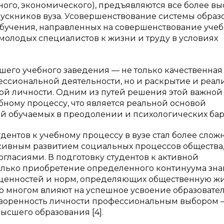
ного, экономического), предъявляются все более в
пускников вуза. Усовершенствование системы образ
обучения, направленных на совершенствование уче
молодых специалистов к жизни и труду в условиях
шего учебного заведения — не только качественная
ссиональной деятельности, но и раскрытие и реал
ой личности. Одним из путей решения этой важной
бному процессу, что является реальной основой
 обучаемых в преодолении и психологических бар
ентов к учебному процессу в вузе стал более сложн
сивным развитием социальных процессов общества,
ласиями. В подготовку студентов к активной
олько приобретение определенного континуума зна
 ценностей и норм, определяющих общественную жи
о многом влияют на успешное усвоение образовате
творенность личности профессиональным выбором 
сшего образования [4].