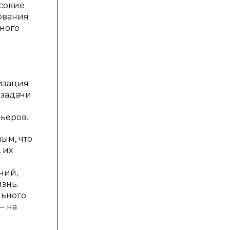
ысокие
ования
бного
изация
 задачи
ьеров.
ым, что
 их
ний,
знь.
льного
— на