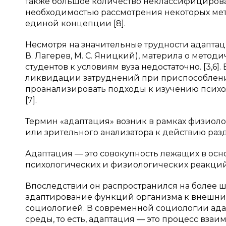
также большое количество неклассифицирова
необходимостью рассмотрения некоторых мет
единой концепции [8].
Несмотря на значительные трудности адаптаци
В. Лагерев, М. С. Яницкий), материла о мет
студентов к условиям вуза недостаточно. [3,6
ликвидации затруднений при приспособлении
проанализировать подходы к изучению психол
[7].
Термин «адаптация» возник в рамках физиоло
или зрительного анализатора к действию раз
Адаптация — это совокупность лежащих в ос
психологических и физиологических реакций
Впоследствии он распространился на более ш
адаптирование функций организма к внешним
социологией. В современной социологии ада
среды, то есть, адаптация — это процесс вза