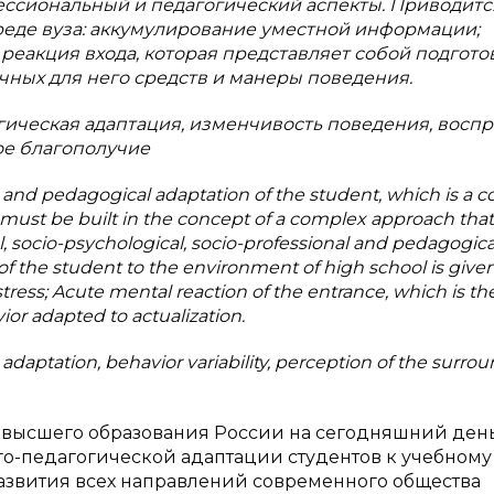
ессиональный и педагогический аспекты. Приводитс
среде вуза: аккумулирование уместной информации;
реакция входа, которая представляет собой подгото
чных для него средств и манеры поведения.
гическая адаптация, изменчивость поведения, восп
ое благополучие
al and pedagogical adaptation of the student, which is a 
 must be built in the concept of a complex approach that
l, socio-psychological, socio-professional and pedagogica
 of the student to the environment of high school is given
tress; Acute mental reaction of the entrance, which is th
or adapted to actualization.
daptation, behavior variability, perception of the surro
 высшего образования России на сегодняшний ден
го-педагогической адаптации студентов к учебному
 развития всех направлений современного общества