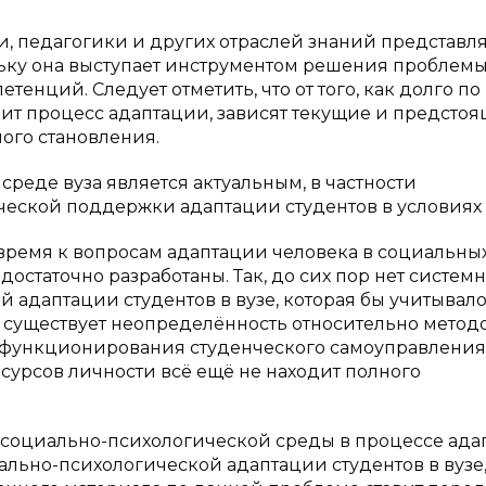
, педагогики и других отраслей знаний представл
льку она выступает инструментом решения проблем
енций. Следует отметить, что от того, как долго по
ит процесс адаптации, зависят текущие и предсто
ого становления.
среде вуза является актуальным, в частности
еской поддержки адаптации студентов в условиях 
время к вопросам адаптации человека в социальны
остаточно разработаны. Так, до сих пор нет систем
 адаптации студентов в вузе, которая бы учитывал
, существует неопределённость относительно метод
 функционирования студенческого самоуправления
сурсов личности всё ещё не находит полного
к социально-психологической среды в процессе ад
льно-психологической адаптации студентов в вузе,