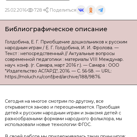
25.02.2016
728
Поделиться
Библиографическое описание
Голдобина, Е. Г. Приобщение дошкольников к русским
народным играм / Е. Г. Голдобина, И. И. Фролова. —
Текст : непосредственный // Актуальные вопросы
современной педагогики : материалы VIII Междунар.
науч. конф. (г. Самара, март 2016 г.). — Самара : ООО
"Издательство АСГАРД", 2016. — С. 56-58. — URL:
https://moluch.ru/conf/ped/archive/188/9876.
Сегодня на многое смотрим по-другому, все
открывается заново и переоценивается. Приобщая
детей к русским народным играм и знакомя детей с
разнообразными формами народного фольклора, мы
использовали новые технологии ФГОС.
В своей работе мы придерживались таких принципов: