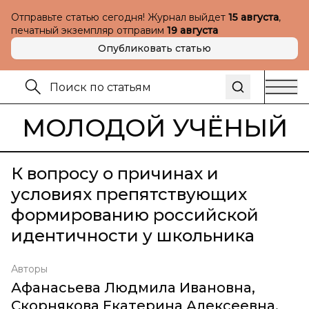
Отправьте статью сегодня! Журнал выйдет
15 августа
,
печатный экземпляр отправим
19 августа
Опубликовать статью
МОЛОДОЙ УЧЁНЫЙ
К вопросу о причинах и
условиях препятствующих
формированию российской
идентичности у школьника
Авторы
Афанасьева Людмила Ивановна
,
Скорнякова Екатерина Алексеевна
,