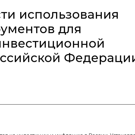
ти использования
ументов для
инвестиционной
оссийской Федераци