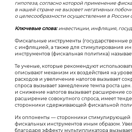
гипотеза, согласно которой применение фис
в нашей стране не вызовет негативных побоч
о целесообразности осуществления в России
Ключевые слова:
инвестиции, инфляция, госуд
Фискальные инструменты (государственные ра
с инфляцией, а также для стимулирования ин
инструментов (фискальная политика) называ
Те ученые, которые рекомендуют использова
описывают механизм их воздействия на уров
расходов и увеличение налогов вызывает со
спроса вызывает замедление темпа роста цен
и снижение налогов вызывает расширение сов
расширение совокупного спроса, имеет тенден
сторонники сдерживающей фискальной поли
Их оппоненты — сторонники стимулирующей 
фискальных инструментов иным образом. Ув
благодаря эффекту мультипликатора вызывает