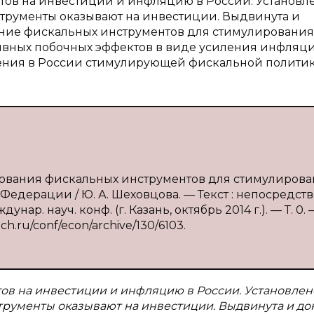
ов на инвестиции и инфляцию в России. Установле
трументы оказывают на инвестиции. Выдвинута и
нение фискальных инструментов для стимулирования
тивных побочных эффектов в виде усиления инфляци
ления в России стимулирующей фискальной политик
ьзования фискальных инструментов для стимулиров
едерации / Ю. А. Шеховцова. — Текст : непосредст
ар. науч. конф. (г. Казань, октябрь 2014 г.). — Т. 0. 
uch.ru/conf/econ/archive/130/6103.
в на инвестиции и инфляцию в России. Установлено
рументы оказывают на инвестиции. Выдвинута и до