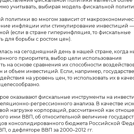
осуществления фискальной политики является более
имо учитывать, выбирая модель фискальной полит
й политики во многом зависит от макроэкономиче
нижение инфляции или стимулирование инвестиций 
ной (если в стране гиперинфляция, то фискальные
ь для борьбы с ростом цен).
жилась на сегодняшний день в нашей стране, когда н
енного приоритета, выбор цели использования
ь на основе сравнения их способности воздействов
н и объем инвестиций. Если, например, государств
ействия на уровень цен, то использовать их в каче
целесообразно.
торое оказывают фискальные инструменты на инвес
еляционно-регрессионного анализа. В качестве ис
вой нагрузке корпораций, рассчитанной как отнош
ого ими ВВП, об относительной величине государс
ходов консолидированного бюджета Российской Фе
, о дефляторе ВВП за 2000–2012 гг.