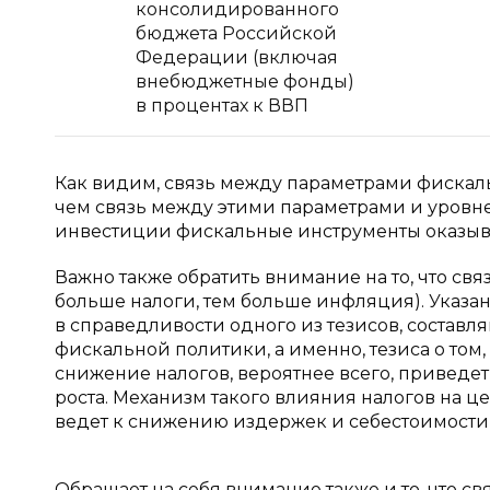
консолидированного
бюджета Российской
Федерации (включая
внебюджетные фонды)
в процентах к ВВП
Как видим, связь между параметрами фискаль
чем связь между этими параметрами и уровне
инвестиции фискальные инструменты оказыва
Важно также обратить внимание на то, что с
больше налоги, тем больше инфляция). Указа
в справедливости одного из тезисов, соста
фискальной политики, а именно, тезиса о том,
снижение налогов, вероятнее всего, приведет
роста. Механизм такого влияния налогов на 
ведет к снижению издержек и себестоимости, 
Обращает на себя внимание также и то, что 