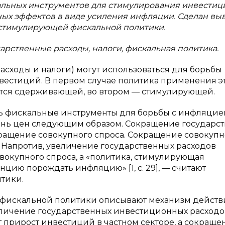
кальных инструментов для стимулирования инвестиц
ных эффектов в виде усиления инфляции. Сделан вы
 стимулирующей фискальной политики.
арственные расходы, налоги, фискальная политика.
сходы и налоги) могут использоваться для борьбы
вестиций. В первом случае политика применения э
ется сдерживающей, во втором — стимулирующей.
ть фискальные инструменты для борьбы с инфляцие
ень цен следующим образом. Сокращение государс
кращение совокупного спроса. Сокращение совокупн
. Напротив, увеличение государственных расходов
окупного спроса, а «политика, стимулирующая
цию порождать инфляцию» [1, c. 29], — считают
тики.
фискальной политики описывают механизм действ
еличение государственных инвестиционных расходо
 прирост инвестиций в частном секторе, а сокраще