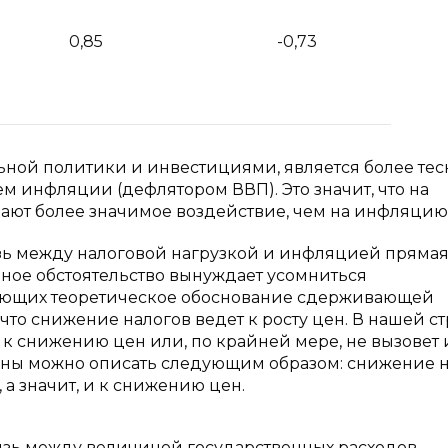
0,85
-0,73
ной политики и инвестициями, является более тес
м инфляции (дефлятором ВВП). Это значит, что на
ют более значимое воздействие, чем на инфляцию
вязь между налоговой нагрузкой и инфляцией прямая
нное обстоятельство вынуждает усомниться
вляющих теоретическое обоснование сдерживающей
 что снижение налогов ведет к росту цен. В нашей с
 к снижению цен или, по крайней мере, не вызовет 
цены можно описать следующим образом: снижение 
а значит, и к снижению цен.
связь между величиной государственных расходов