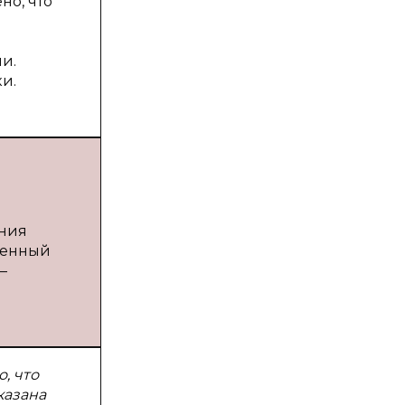
но, что
и.
и.
ания
венный
—
, что
казана