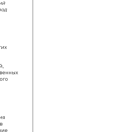
ий
вод
тих
й,
твенных
ого
ия
в
ние