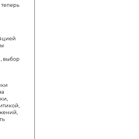
 теперь
ляцией
бы
, выбор
ики
за
ки,
итикой,
жений,
ть