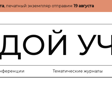
ста
, печатный экземпляр отправим
19 августа
ДОЙ У
нференции
Тематические журналы