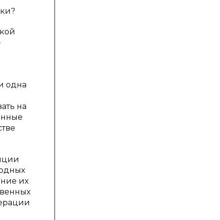
ики?
ской
—
и одна
ать на
енные
стве
тиции
ходных
ение их
твенных
дерации