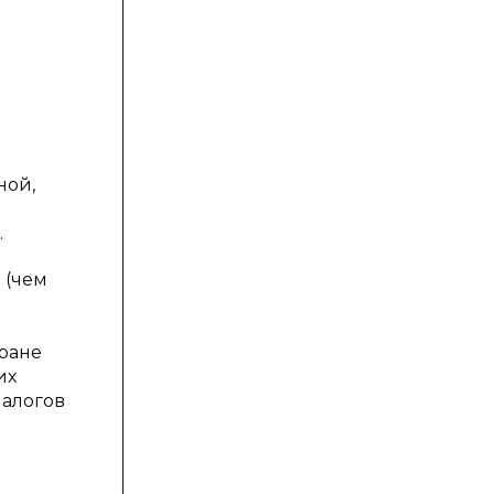
ной,
.
 (чем
тране
их
налогов