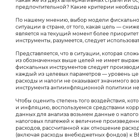
Какая же из двух альтернативных стратегий 
предпочтительной? Какие критерии необход
По нашему мнению, выбор модели фискально
ситуации в стране, от того, какая цель — с
является на текущий момент более приоритет
инструменты, разумеется, следует использоват
Представляется, что в ситуации, которая сло
из обозначенных выше целей не имеет выраж
фискальных инструментов следует производит
каждый из целевых параметров — уровень це
расходы и налоги не оказывают значимого возд
инструмента антиинфляционной политики не
Чтобы оценить степень того воздействия, ко
и инфляцию, воспользуемся средствами корр
данных для анализа возьмем данные о налого
налоговых платежей к величине произведенн
расходов, рассчитанной как отношение рас
(включая расходы внебюджетных фондов) к ВВП