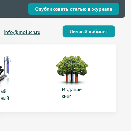
Опубликовать статью в журнале
Личный кабинет
info@moluch.ru
Издание
ый
книг
еный