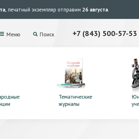
ста
, печатный экземпляр отправим
26 августа
.
+7 (843) 500-57-53
Меню
Поиск
ародные
Тематические
Юн
нции
журналы
уч