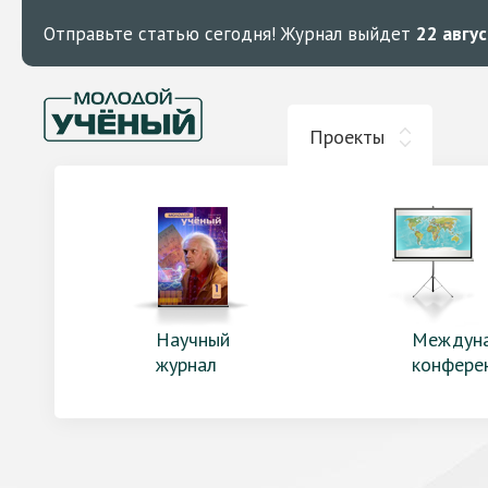
Отправьте статью сегодня!
Журнал выйдет
22 авгу
Проекты
Научный
Междун
журнал
конфере