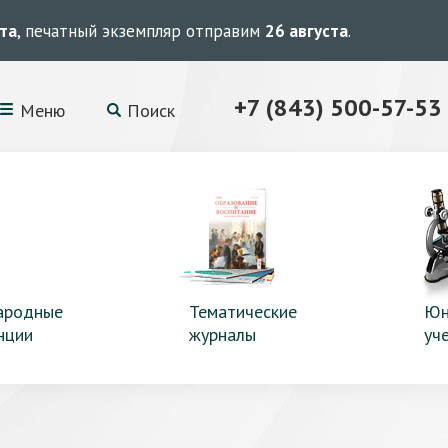
ста
, печатный экземпляр отправим
26 августа
.
+7 (843) 500-57-53
Меню
Поиск
ародные
Тематические
Юн
нции
журналы
уч