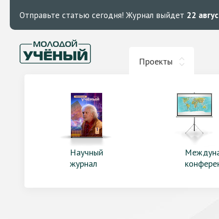
Отправьте статью сегодня!
Журнал выйдет
22 авгу
Проекты
Научный
Междун
журнал
конфере