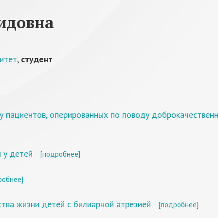
идовна
ситет
,
студент
у пациентов, оперированных по поводу доброкачественн
 у детей
[подробнее]
робнее]
ства жизни детей с билиарной атрезией
[подробнее]