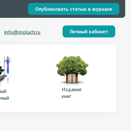
Опубликовать статью в журнале
Личный кабинет
info@moluch.ru
Издание
ый
книг
еный