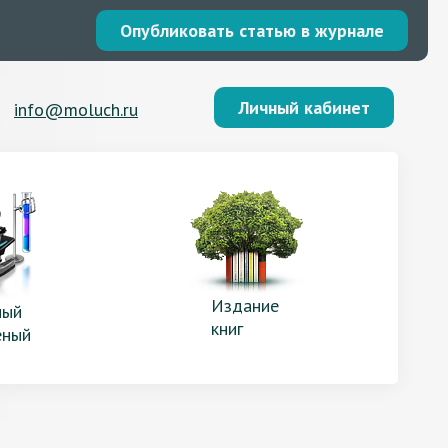
Опубликовать статью в журнале
Личный кабинет
info@moluch.ru
Издание
ый
книг
еный