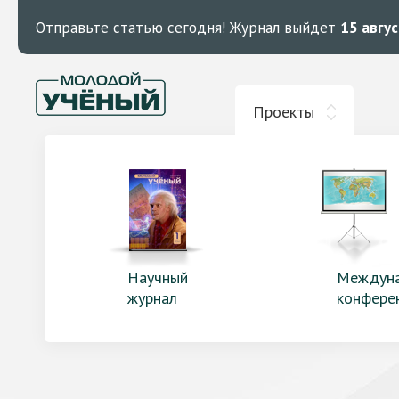
Отправьте статью сегодня!
Журнал выйдет
15 авгу
Проекты
Научный
Междун
журнал
конфере