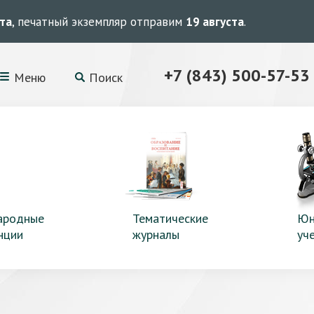
ста
, печатный экземпляр отправим
19 августа
.
+7 (843) 500-57-53
Меню
Поиск
ародные
Тематические
Юн
нции
журналы
уч