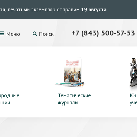
ста
, печатный экземпляр отправим
19 августа
.
+7 (843) 500-57-53
Меню
Поиск
ародные
Тематические
Юн
нции
журналы
уч