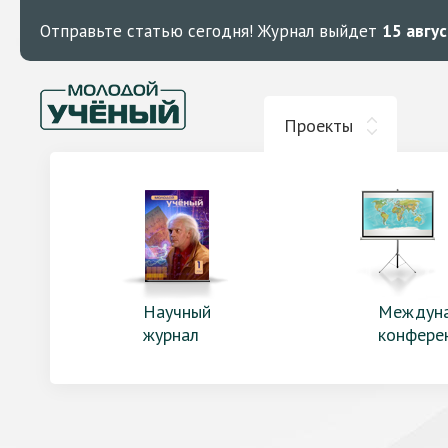
Отправьте статью сегодня!
Журнал выйдет
15 авгу
Проекты
Научный
Междун
журнал
конфере