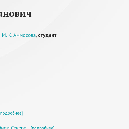
анович
 М. К. Аммосова
,
студент
[подробнее]
йнем Севере
[подробнее]