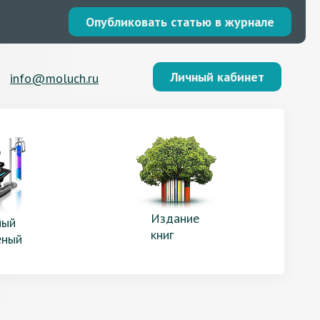
Опубликовать статью в журнале
Личный кабинет
info@moluch.ru
Издание
ый
книг
еный