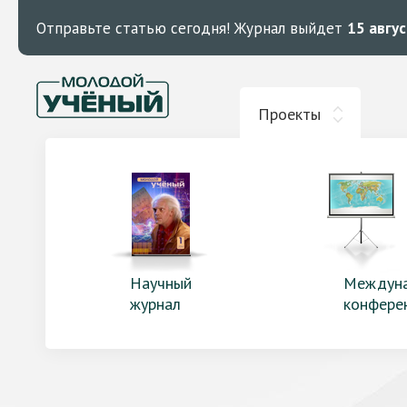
Отправьте статью сегодня!
Журнал выйдет
15 авгу
Проекты
Научный
Междун
журнал
конфере