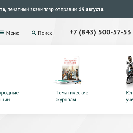
ста
, печатный экземпляр отправим
19 августа
.
+7 (843) 500-57-53
Меню
Поиск
ародные
Тематические
Юн
нции
журналы
уч