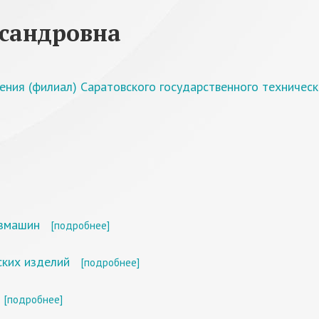
ксандровна
ления (филиал) Саратовского государственного техничес
озмашин
[подробнее]
ских изделий
[подробнее]
[подробнее]