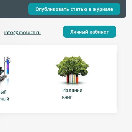
Опубликовать статью в журнале
Личный кабинет
info@moluch.ru
Издание
ый
книг
еный