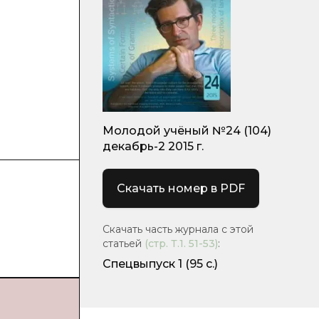
Молодой учёный №24 (104)
декабрь-2 2015 г.
Скачать номер в PDF
Скачать часть журнала с этой
статьей
(стр.
Т.1. 51-53
)
:
Спецвыпуск 1
(95 с.)