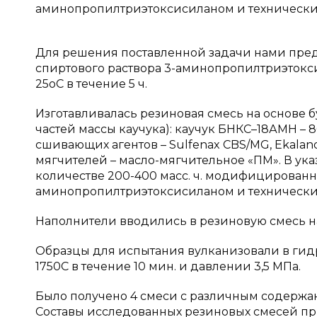
аминопропилтриэтоксисиланом и технический
Для решения поставленной задачи нами пред
спиртового раствора 3-аминопропилтриэтокси
25oC в течение 5 ч.
Изготавливалась резиновая смесь на основе бу
частей массы каучука): каучук БНКС–18АМН – 8
сшивающих агентов – Sulfenax CBS/MG, Ekalan
мягчителей – масло-мягчительное «ПМ». В ук
количестве 200-400 масс. ч. модифицирован
аминопропилтриэтоксисиланом и технический у
Наполнители вводились в резиновую смесь на
Образцы для испытания вулканизовали в гид
1750С в течение 10 мин. и давлении 3,5 МПа.
Было получено 4 смеси с различным содержан
Составы исследованных резиновых смесей приве