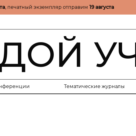
ста
, печатный экземпляр отправим
19 августа
ДОЙ У
нференции
Тематические журналы