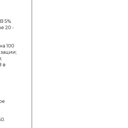
-B 5%
е 20 -
на 100
изации;
;
B в
ре
0.