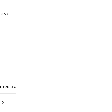
 мм/
в в составах, масс. ч.
2
3
4