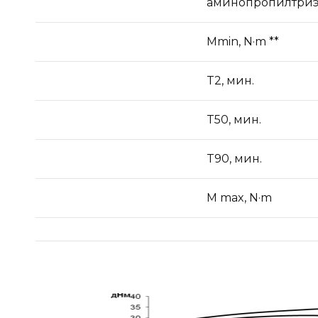
аминопропилтриэ
Mmin, N·m **
T2, мин.
T50, мин.
T90, мин.
M max, N·m