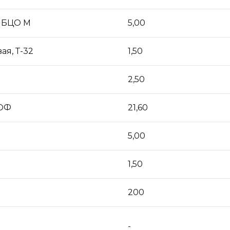
 БЦО М
5,00
ая, Т-32
1,50
2,50
ДОФ
21,60
5,00
1,50
200
-