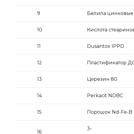
9
Белила цинковые
10
Кислота стеаринов
11
Dusantox IPPD
12
Пластификатор 
13
Церезин 80
14
Perkacit NDBC
15
Порошок Nd-Fe-B
3-
16