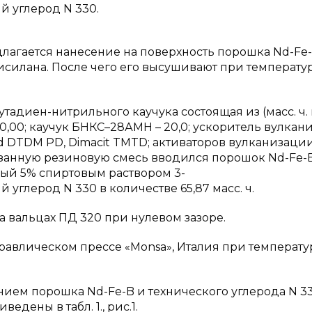
 углерод N 330.
лагается нанесение на поверхность порошка Nd-Fe
силана. После чего его высушивают при температур
тадиен-нитрильного каучука состоящая из (масс. ч. 
0,00; каучук БНКС–28АМН – 20,0; ускоритель вулкан
d DTDM PD, Dimacit TMTD; активаторов вулканизации
азанную резиновую смесь вводился порошок Nd-Fe-
ный 5% спиртовым раствором 3-
глерод N 330 в количестве 65,87 масс. ч.
 вальцах ПД 320 при нулевом зазоре.
равлическом прессе «Monsa», Италия при температу
ием порошка Nd-Fe-B и технического углерода N 33
дены в табл. 1., рис.1.