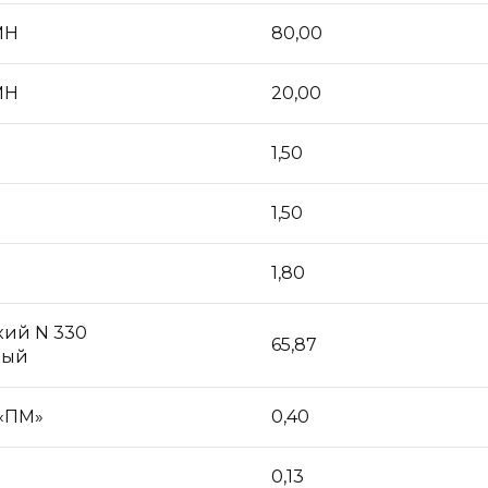
МН
80,00
МН
20,00
1,50
1,50
1,80
кий N 330
65,87
ный
 «ПМ»
0,40
0,13