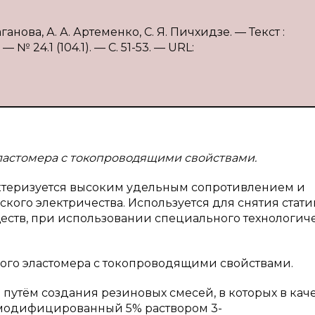
ганова, А. А. Артеменко, С. Я. Пичхидзе. — Текст :
 24.1 (104.1). — С. 51-53. — URL:
эластомера с токопроводящими свойствами.
ктеризуется высоким удельным сопротивлением и
ского электричества. Используется для снятия стати
еств, при использовании специального технологич
ного эластомера с токопроводящими свойствами.
 путём создания резиновых смесей, в которых в кач
 модифицированный 5% раствором 3-