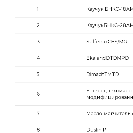
1
Каучук БНКС–18А
2
КаучукБНКС–28А
3
SulfenaxCBS/MG
4
EkalandDTDMPD
5
DimacitTMTD
Углерод техничес
6
модифицирован
7
Масло-мягчитель
8
Duslin P