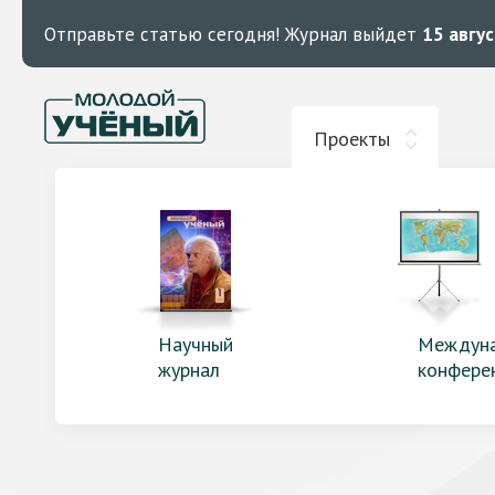
Отправьте статью сегодня!
Журнал выйдет
15 авгу
Проекты
Научный
Междун
журнал
конфере