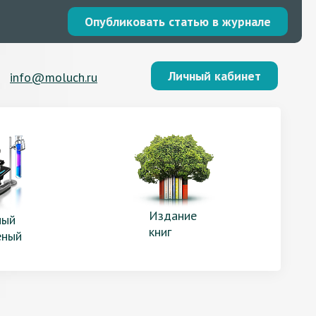
Опубликовать статью в журнале
Личный кабинет
info@moluch.ru
Издание
ый
книг
еный