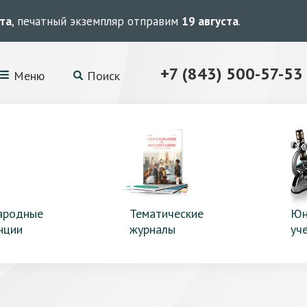
ста
, печатный экземпляр отправим
19 августа
.
+7 (843) 500-57-53
Меню
Поиск
ародные
Тематические
Юн
нции
журналы
уч