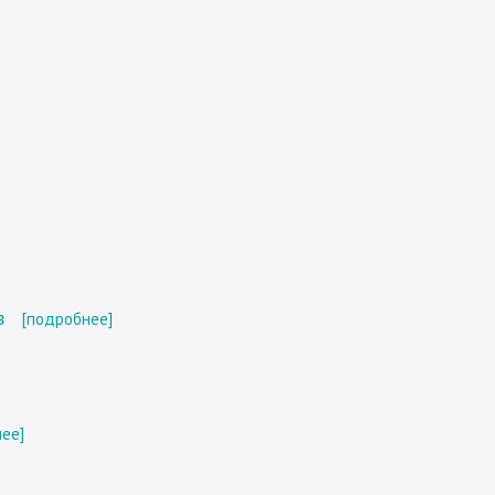
в
[подробнее]
ее]