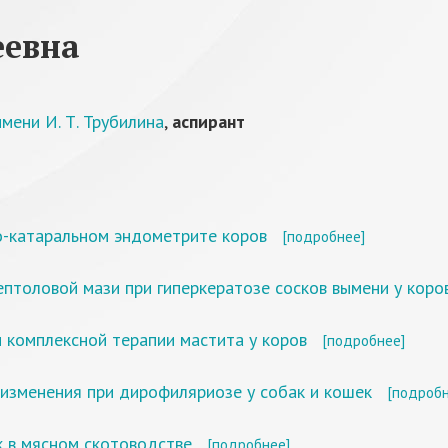
еевна
мени И. Т. Трубилина
,
аспирант
о-катаральном эндометрите коров
[подробнее]
птоловой мази при гиперкератозе сосков вымени у коро
 комплексной терапии мастита у коров
[подробнее]
зменения при дирофиляриозе у собак и кошек
[подробн
к в мясном скотоводстве
[подробнее]