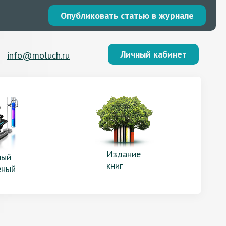
Опубликовать статью в журнале
Личный кабинет
info@moluch.ru
Издание
ый
книг
еный