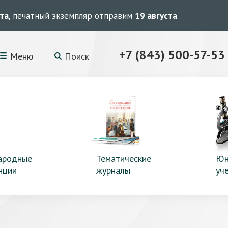
ста
, печатный экземпляр отправим
19 августа
.
+7 (843) 500-57-53
Меню
Поиск
ародные
Тематические
Юн
нции
журналы
уч