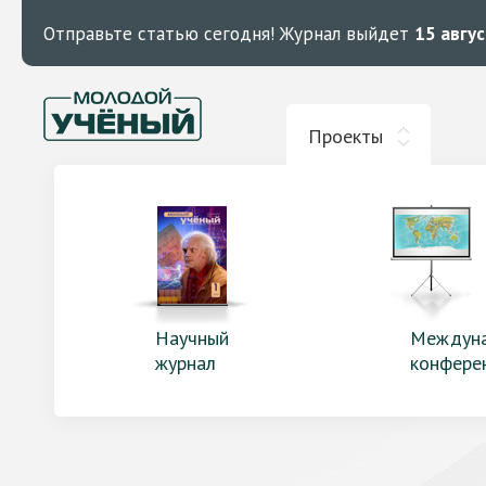
Отправьте статью сегодня!
Журнал выйдет
15 авгу
Проекты
Научный
Междун
журнал
конфере