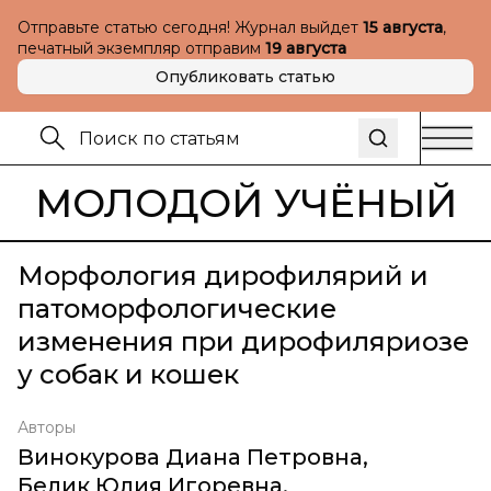
Отправьте статью сегодня! Журнал выйдет
15 августа
,
печатный экземпляр отправим
19 августа
Опубликовать статью
МОЛОДОЙ УЧЁНЫЙ
Морфология дирофилярий и
патоморфологические
изменения при дирофиляриозе
у собак и кошек
Авторы
Винокурова Диана Петровна
,
Белик Юлия Игоревна
,