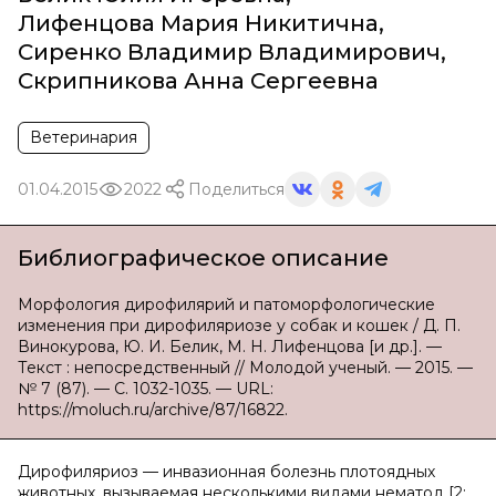
Лифенцова Мария Никитична
,
Сиренко Владимир Владимирович
,
Скрипникова Анна Сергеевна
Ветеринария
01.04.2015
2022
Поделиться
Библиографическое описание
Морфология дирофилярий и патоморфологические
изменения при дирофиляриозе у собак и кошек / Д. П.
Винокурова, Ю. И. Белик, М. Н. Лифенцова [и др.]. —
Текст : непосредственный // Молодой ученый. — 2015. —
№ 7 (87). — С. 1032-1035. — URL:
https://moluch.ru/archive/87/16822.
Дирофиляриоз — инвазионная болезнь плотоядных
животных, вызываемая несколькими видами нематод [2;