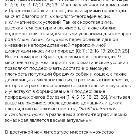
6; 7; 9; 10; 13; 17; 21; 25; 29]. Рост зараженности домашних
и бродячих собак и кошек дирофиляриями происходит
за счет благоприятных эколого-географических
и климатических условий. Так как короткая зима,
высокая температура и влажность, а также обилие
водоемов, являются идеальными условиями для комаров
рода
Cule
х
,
Aedes
,
Anopheles
переносчиков данной
инвазии и непосредственной первопричиной
циркуляции инвазии в природе [8; 11; 12; 16; 19; 20; 27; 28].
Вылет комаров в Краснодарском крае происходит 9
месяцев в году. Благоприятные климатические условия
позволяют поддерживать достаточно высокую
плотность популяций бродячих собак и кошек, а также
диких хищных млекопитающих, в различных биоценозах,
которые играют неоспоримую эпизоотологическую роль
и участвуют в формирование и поддержание
природных очагов болезни [1; 4; 5; 15; 18; 23; 26]. Учитывая
выше изложенное, обследование домашних и диких
плотоядных на наличие нематод
Dirofilaria
immitis
и
Dirofilaria
repens
в различных эколого-географических
зонах края является весьма актуальным.
В доступной нам литературе имеется множество