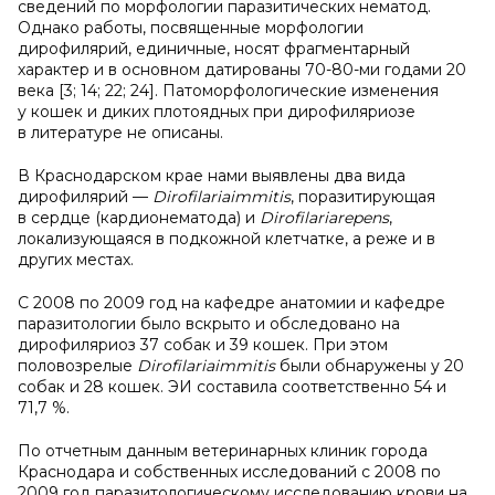
сведений по морфологии паразитических нематод.
Однако работы, посвященные морфологии
дирофилярий, единичные, носят фрагментарный
характер и в основном датированы 70-80-ми годами 20
века [3; 14; 22; 24]. Патоморфологические изменения
у кошек и диких плотоядных при дирофиляриозе
в литературе не описаны.
В Краснодарском крае нами выявлены два вида
дирофилярий —
Dirofilaria
immitis
, поразитирующая
в сердце (кардионематода) и
Dirofilaria
repens
,
локализующаяся в подкожной клетчатке, а реже и в
других местах.
С 2008 по 2009 год на кафедре анатомии и кафедре
паразитологии было вскрыто и обследовано на
дирофиляриоз 37 собак и 39 кошек. При этом
половозрелые
Dirofilaria
immitis
были обнаружены у 20
собак и 28 кошек. ЭИ составила соответственно 54 и
71,7 %.
По отчетным данным ветеринарных клиник города
Краснодара и собственных исследований с 2008 по
2009 год паразитологическому исследованию крови на