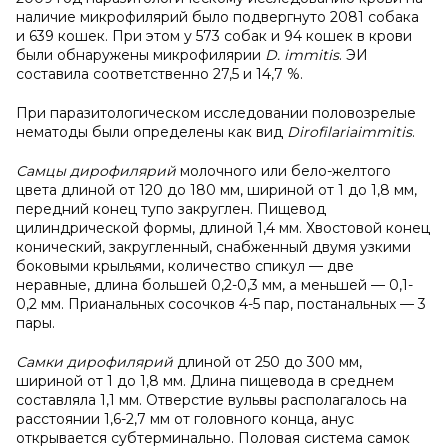
наличие микрофилярий было подвергнуто 2081 собака
и 639 кошек. При этом у 573 собак и 94 кошек в крови
были обнаружены микрофилярии
D
.
immitis
. ЭИ
составила соответственно 27,5 и 14,7 %.
При паразитологическом исследовании половозрелые
нематоды были определены как вид
Dirofilaria
immitis
.
Самцы дирофилярий
молочного или бело-желтого
цвета длиной от 120 до 180 мм, шириной от 1 до 1,8 мм,
передний конец тупо закруглен. Пищевод
цилиндрической формы, длиной 1,4 мм. Хвостовой конец
конический, закругленный, снабженный двумя узкими
боковыми крыльями, количество спикул — две
неравные, длина большей 0,2-0,3 мм, а меньшей — 0,1-
0,2 мм. Прианальных сосочков 4-5 пар, постанальных — 3
пары.
Самки дирофилярий
длиной от 250 до 300 мм,
шириной от 1 до 1,8 мм. Длина пищевода в среднем
составляла 1,1 мм. Отверстие вульвы располагалось на
расстоянии 1,6-2,7 мм от головного конца, анус
открывается субтерминально. Половая система самок