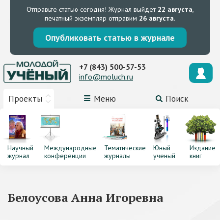
Отправьте статью сегодня!
Журнал выйдет
22 августа
,
печатный экземпляр отправим
26 августа
.
Опубликовать статью в журнале
+7 (843) 500-57-53
info@moluch.ru
Проекты
Меню
Поиск
Научный
Международные
Тематические
Юный
Издание
журнал
конференции
журналы
ученый
книг
Белоусова Анна Игоревна