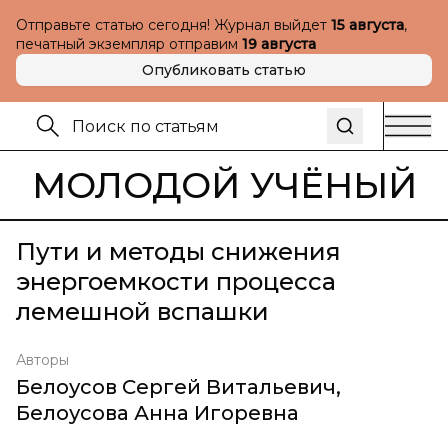
Отправьте статью сегодня! Журнал выйдет
15 августа
,
печатный экземпляр отправим
19 августа
Опубликовать статью
МОЛОДОЙ УЧЁНЫЙ
Пути и методы снижения
энергоемкости процесса
лемешной вспашки
Авторы
Белоусов Сергей Витальевич
,
Белоусова Анна Игоревна