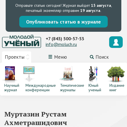
Отправьте статью сегодня!
Журнал выйдет
15 августа
,
печатный экземпляр отправим
19 августа
.
Опубликовать статью в журнале
+7 (843) 500-57-53
info@moluch.ru
Проекты
Меню
Поиск
Научный
Международные
Тематические
Юный
Издание
журнал
конференции
журналы
ученый
книг
Муртазин Рустам
Ахметрашидович