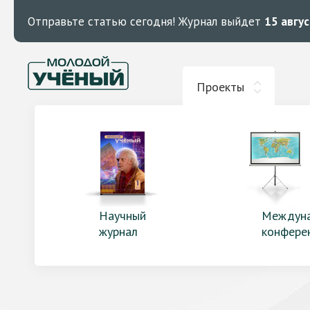
Отправьте статью сегодня!
Журнал выйдет
15 авгу
Проекты
Научный
Междун
журнал
конфере