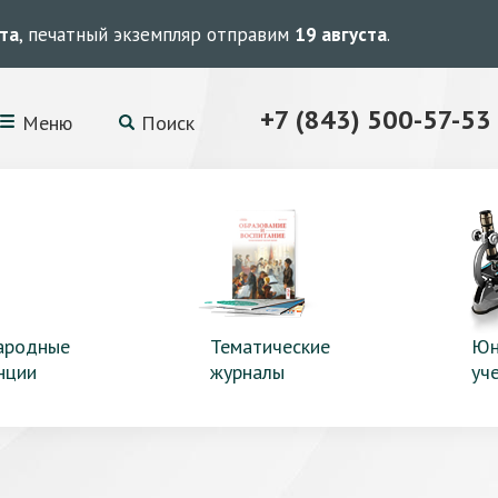
ста
, печатный экземпляр отправим
19 августа
.
+7 (843) 500-57-53
Меню
Поиск
ародные
Тематические
Юн
нции
журналы
уч