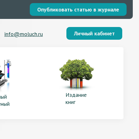
Опубликовать статью в журнале
Личный кабинет
info@moluch.ru
Издание
ый
книг
еный