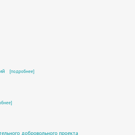
ий
[подробнее]
обнее]
ательного добровольного проекта