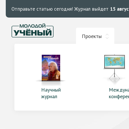
Отправьте статью сегодня!
Журнал выйдет
15 авгу
Проекты
Научный
Междун
журнал
конфере