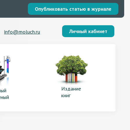
Опубликовать статью в журнале
Личный кабинет
info@moluch.ru
Издание
ый
книг
еный