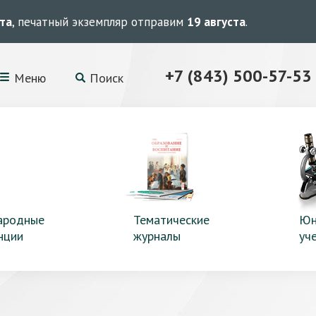
ста
, печатный экземпляр отправим
19 августа
.
+7 (843) 500-57-53
Меню
Поиск
ародные
Тематические
Юн
нции
журналы
уч