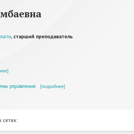
ембаевна
улати
,
старший преподаватель
нее]
емы управления
[подробнее]
 сетях: