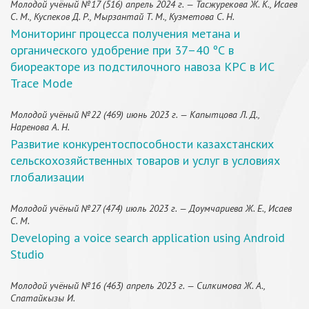
Молодой учёный №17 (516) апрель 2024 г. — Тасжурекова Ж. К., Исаев
С. М., Куспеков Д. Р., Мырзантай Т. М., Кузметова С. Н.
Мониторинг процесса получения метана и
органического удобрение при 37–40 ºС в
биореакторе из подстилочного навоза КРС в ИС
Trace Mode
Молодой учёный №22 (469) июнь 2023 г. — Капытцова Л. Д.,
Наренова А. Н.
Развитие конкурентоспособности казахстанских
сельскохозяйственных товаров и услуг в условиях
глобализации
Молодой учёный №27 (474) июль 2023 г. — Доумчариева Ж. Е., Исаев
С. М.
Developing a voice search application using Android
Studio
Молодой учёный №16 (463) апрель 2023 г. — Силкимова Ж. А.,
Спатайкызы И.