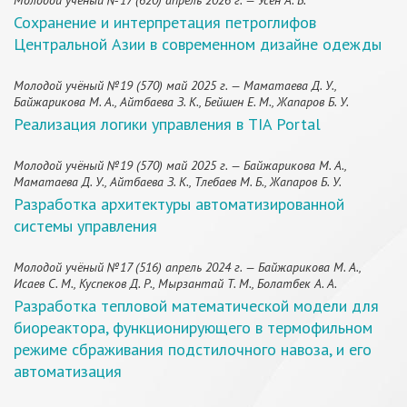
Молодой учёный №17 (620) апрель 2026 г. — Усен А. Б.
Сохранение и интерпретация петроглифов
Центральной Азии в современном дизайне одежды
Молодой учёный №19 (570) май 2025 г. — Маматаева Д. У.,
Байжарикова М. А., Айтбаева З. К., Бейшен Е. М., Жапаров Б. У.
Реализация логики управления в TIA Portal
Молодой учёный №19 (570) май 2025 г. — Байжарикова М. А.,
Маматаева Д. У., Айтбаева З. К., Тлебаев М. Б., Жапаров Б. У.
Разработка архитектуры автоматизированной
системы управления
Молодой учёный №17 (516) апрель 2024 г. — Байжарикова М. А.,
Исаев С. М., Куспеков Д. Р., Мырзантай Т. М., Болатбек А. А.
Разработка тепловой математической модели для
биореактора, функционирующего в термофильном
режиме сбраживания подстилочного навоза, и его
автоматизация