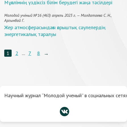
Мұғалімнің үздіксіз білім берудегі жаңа тәсілдері
Молодой учёный №16 (463) апрель 2023 г. — Молдатаева С. Н.,
Аргынбай Г.
Жер атмосферасындағы ғарыштық сәулелердің
энергетикалық таралуы
1
2
...
7
8
→
Научный журнал “Молодой ученый” в социальных сетях