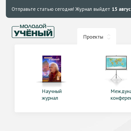
Отправьте статью сегодня!
Журнал выйдет
15 авгу
Проекты
Научный
Междун
журнал
конфере