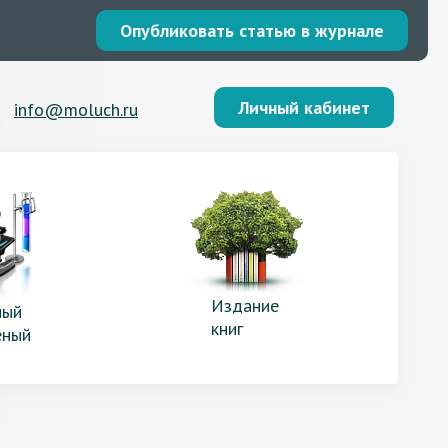
Опубликовать статью в журнале
Личный кабинет
info@moluch.ru
Издание
ый
книг
еный