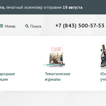
ста
, печатный экземпляр отправим
19 августа
.
+7 (843) 500-57-53
Меню
Поиск
ародные
Тематические
Юн
нции
журналы
уч