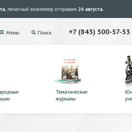
ста
, печатный экземпляр отправим
26 августа
.
+7 (843) 500-57-53
Меню
Поиск
ародные
Тематические
Юн
нции
журналы
уч