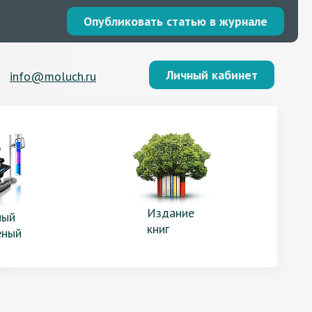
Опубликовать статью в журнале
Личный кабинет
info@moluch.ru
Издание
ый
книг
еный