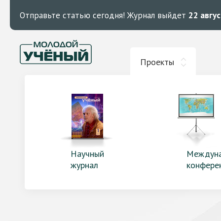
Отправьте статью сегодня!
Журнал выйдет
22 авгу
Проекты
Научный
Междун
журнал
конфере