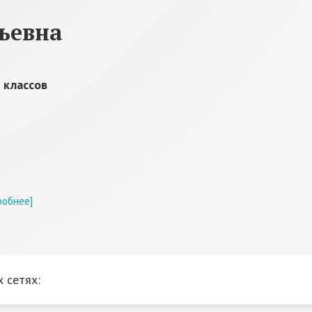
ьевна
 классов
робнее]
 сетях: