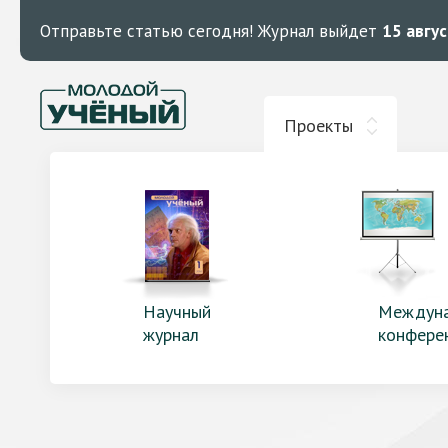
Отправьте статью сегодня!
Журнал выйдет
15 авгу
Проекты
Научный
Междун
журнал
конфере