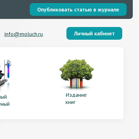
Опубликовать статью в журнале
Личный кабинет
info@moluch.ru
Издание
ый
книг
еный