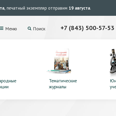
ста
, печатный экземпляр отправим
19 августа
.
+7 (843) 500-57-53
Меню
Поиск
ародные
Тематические
Юн
нции
журналы
уч